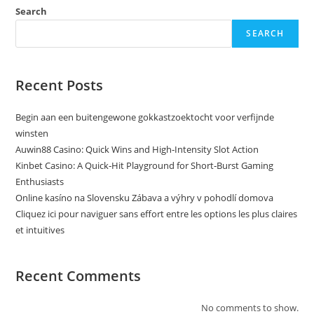
Search
SEARCH
Recent Posts
Begin aan een buitengewone gokkastzoektocht voor verfijnde
winsten
Auwin88 Casino: Quick Wins and High‑Intensity Slot Action
Kinbet Casino: A Quick‑Hit Playground for Short‑Burst Gaming
Enthusiasts
Online kasíno na Slovensku Zábava a výhry v pohodlí domova
Cliquez ici pour naviguer sans effort entre les options les plus claires
et intuitives
Recent Comments
No comments to show.