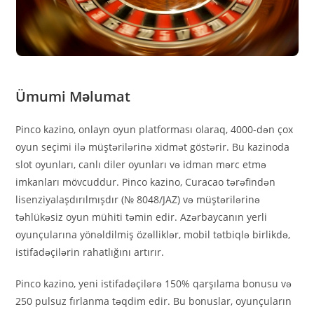
Ümumi Məlumat
Pinco kazino, onlayn oyun platforması olaraq, 4000-dən çox
oyun seçimi ilə müştərilərinə xidmət göstərir. Bu kazinoda
slot oyunları, canlı diler oyunları və idman mərc etmə
imkanları mövcuddur. Pinco kazino, Curacao tərəfindən
lisenziyalaşdırılmışdır (№ 8048/JAZ) və müştərilərinə
təhlükəsiz oyun mühiti təmin edir. Azərbaycanın yerli
oyunçularına yönəldilmiş özəlliklər, mobil tətbiqlə birlikdə,
istifadəçilərin rahatlığını artırır.
Pinco kazino, yeni istifadəçilərə 150% qarşılama bonusu və
250 pulsuz fırlanma təqdim edir. Bu bonuslar, oyunçuların