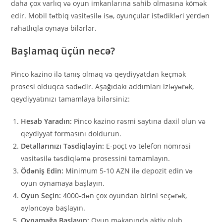
daha çox varlıq və oyun imkanlarına sahib olmasına kömək
edir. Mobil tətbiq vasitəsilə isə, oyunçular istədikləri yerdən
rahatlıqla oynaya bilərlər.
Başlamaq üçün necə?
Pinco kazino ilə tanış olmaq və qeydiyyatdan keçmək
prosesi olduqca sadədir. Aşağıdakı addımları izləyərək,
qeydiyyatınızı tamamlaya bilərsiniz:
Hesab Yaradın:
Pinco kazino rəsmi saytına daxil olun və
qeydiyyat formasını doldurun.
Detallarınızı Təsdiqləyin:
E-poçt və telefon nömrəsi
vasitəsilə təsdiqləmə prosessini tamamlayın.
Ödəniş Edin:
Minimum 5-10 AZN ilə depozit edin və
oyun oynamaya başlayın.
Oyun Seçin:
4000-dən çox oyundan birini seçərək,
əyləncəyə başlayın.
Oynamağa Başlayın:
Oyun məkanında aktiv olub,