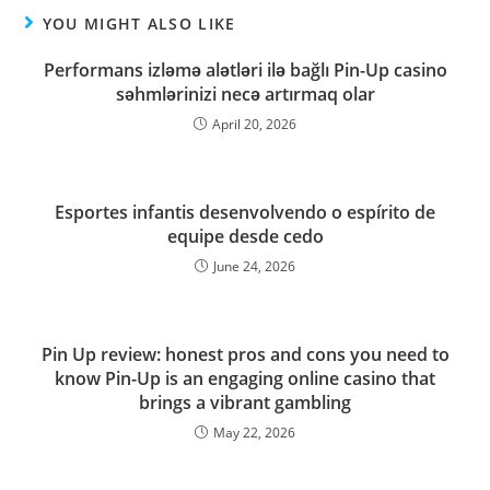
YOU MIGHT ALSO LIKE
Performans izləmə alətləri ilə bağlı Pin-Up casino
səhmlərinizi necə artırmaq olar
April 20, 2026
Esportes infantis desenvolvendo o espírito de
equipe desde cedo
June 24, 2026
Pin Up review: honest pros and cons you need to
know Pin-Up is an engaging online casino that
brings a vibrant gambling
May 22, 2026