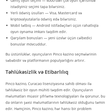
Geniş oyun seçimi — 4000-dən çox oyun içərisində
istədiyiniz seçimi tapa bilərsiniz.
Yerli ödəniş üsulları — Visa, Mastercard və
kriptovalyutalarla ödəniş edə bilərsiniz.
Mobil tətbiq — Android istifadəçiləri üçün rahatlıqla
oyun oynama imkanı təqdim edir.
Qarşılam bonusları — yeni üzvlər üçün cəlbedici
bonuslar mövcuddur.
Bu üstünlüklər, oyunçuların Pinco kazino seçmələrinin
səbəbidir və platformanın populyarlığını artırır.
Təhlükəsizlik və Etibarlılıq
Pinco kazino, Curacao lisenziyasına sahib olması ilə
təhlükəsiz bir oyun mühiti təqdim edir. Oyunçuların
məlumatları müasir şifrləmə texnologiyaları ilə qorunur, bu
da onların şəxsi məlumatlarının təhlükəsiz olduğunu təmin
edir. Həmçinin, Pinco kazino, hər hansı bir problem