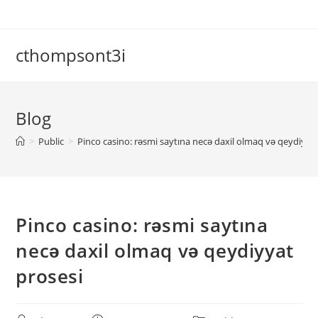
cthompsont3i
Blog
>
Public
>
Pinco casino: rəsmi saytına necə daxil olmaq və qeydiyya
Pinco casino: rəsmi saytına
necə daxil olmaq və qeydiyyat
prosesi