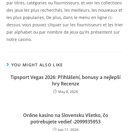
par titres, catégories ou fournisseurs, et voir les collections
des jeux les plus recherchés, les meilleurs, les nouveaux et
les plus populaires. De plus, dans le menu en ligne ci-
dessus, vous pouvez cliquer sur les fournisseurs et les trier
par alphabet ou par nombre de jeux qu’ils présentent sur
notre casino.
YOU MIGHT ALSO LIKE
Tipsport Vegas 2026: Přihlášení, bonusy a nejlepší
hry Recenze
May 8, 2026
Online kasíno na Slovensku Všetko, čo
potrebujete vedieť -2099935953
July 11, 2026