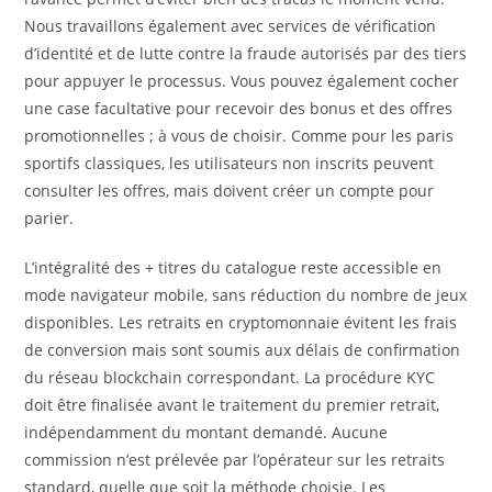
Nous travaillons également avec services de vérification
d’identité et de lutte contre la fraude autorisés par des tiers
pour appuyer le processus. Vous pouvez également cocher
une case facultative pour recevoir des bonus et des offres
promotionnelles ; à vous de choisir. Comme pour les paris
sportifs classiques, les utilisateurs non inscrits peuvent
consulter les offres, mais doivent créer un compte pour
parier.
L’intégralité des + titres du catalogue reste accessible en
mode navigateur mobile, sans réduction du nombre de jeux
disponibles. Les retraits en cryptomonnaie évitent les frais
de conversion mais sont soumis aux délais de confirmation
du réseau blockchain correspondant. La procédure KYC
doit être finalisée avant le traitement du premier retrait,
indépendamment du montant demandé. Aucune
commission n’est prélevée par l’opérateur sur les retraits
standard, quelle que soit la méthode choisie. Les