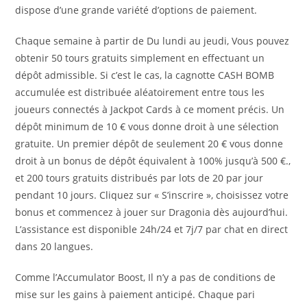
dispose d’une grande variété d’options de paiement.
Chaque semaine à partir de Du lundi au jeudi, Vous pouvez
obtenir 50 tours gratuits simplement en effectuant un
dépôt admissible. Si c’est le cas, la cagnotte CASH BOMB
accumulée est distribuée aléatoirement entre tous les
joueurs connectés à Jackpot Cards à ce moment précis. Un
dépôt minimum de 10 € vous donne droit à une sélection
gratuite. Un premier dépôt de seulement 20 € vous donne
droit à un bonus de dépôt équivalent à 100% jusqu’à 500 €.,
et 200 tours gratuits distribués par lots de 20 par jour
pendant 10 jours. Cliquez sur « S’inscrire », choisissez votre
bonus et commencez à jouer sur Dragonia dès aujourd’hui.
L’assistance est disponible 24h/24 et 7j/7 par chat en direct
dans 20 langues.
Comme l’Accumulator Boost, Il n’y a pas de conditions de
mise sur les gains à paiement anticipé. Chaque pari