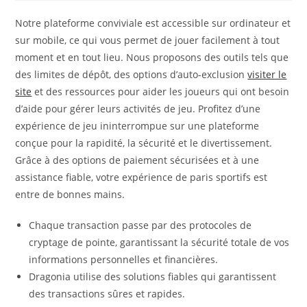
Notre plateforme conviviale est accessible sur ordinateur et
sur mobile, ce qui vous permet de jouer facilement à tout
moment et en tout lieu. Nous proposons des outils tels que
des limites de dépôt, des options d’auto-exclusion
visiter le
site
et des ressources pour aider les joueurs qui ont besoin
d’aide pour gérer leurs activités de jeu. Profitez d’une
expérience de jeu ininterrompue sur une plateforme
conçue pour la rapidité, la sécurité et le divertissement.
Grâce à des options de paiement sécurisées et à une
assistance fiable, votre expérience de paris sportifs est
entre de bonnes mains.
Chaque transaction passe par des protocoles de
cryptage de pointe, garantissant la sécurité totale de vos
informations personnelles et financières.
Dragonia utilise des solutions fiables qui garantissent
des transactions sûres et rapides.