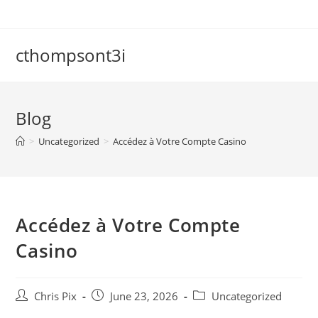
cthompsont3i
Blog
>
Uncategorized
>
Accédez à Votre Compte Casino
Accédez à Votre Compte
Casino
Chris Pix
June 23, 2026
Uncategorized