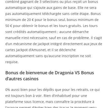
combiné gagnant de 3 sélections ou plus reçoit un bonus
automatique qui s’ajoute aux gains de base. Elle ne sera
pas automatiquement téléchargée sans cette étape. Bonus
minimum de 20 € pour le bonus seul, bonus minimum de
50 € pour obtenir le bonus et les tours gratuits. Les tours
sont crédités automatiquement ; aucune démarche
manuelle n’est nécessaire, sauf en cas de problème. Il s’agit
d’un mécanisme de jackpot intégré directement aux jeux de
cartes Jackpot d’Amusnet, et il se déclenche
automatiquement sans qu’aucune inscription ne soit
requise.
Bonus de bienvenue de Dragonia VS Bonus
d’autres casinos
0% aussi bien pour les dépôts que pour les retraits, ce qui
est toujours bon à voir. Rien d’inhabituel pour une
plateforme sous licence, mais connaître la procédure à
l’avance permet d’éviter bien des tracas le moment venu.