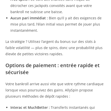
décrocher ces jackpots convoités avant que votre
bankroll ne subisse une baisse.
Aucun pari immédiat :
Bien qu’il y ait des exigences de
mise plus tard, l’élan initial vous permet de jouer plus
instantanément.
La stratégie ? Utilisez l’argent du bonus sur des slots à
faible volatilité — plus de spins, donc une probabilité plus
élevée de petites victoires rapides.
Options de paiement : entrée rapide et
sécurisée
Votre bankroll arrive aussi vite que votre rythme cardiaque
lorsque vous poursuivez des gains. AllySpin propose
plusieurs méthodes de dépôt rapides :
Interac et MuchBetter :
Transferts instantanés qui