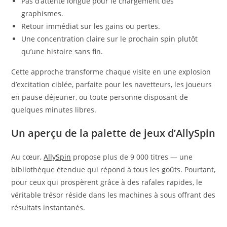
Pas d’attente longue pour le chargement des
graphismes.
Retour immédiat sur les gains ou pertes.
Une concentration claire sur le prochain spin plutôt
qu’une histoire sans fin.
Cette approche transforme chaque visite en une explosion
d’excitation ciblée, parfaite pour les navetteurs, les joueurs
en pause déjeuner, ou toute personne disposant de
quelques minutes libres.
Un aperçu de la palette de jeux d’AllySpin
Au cœur,
AllySpin
propose plus de 9 000 titres — une
bibliothèque étendue qui répond à tous les goûts. Pourtant,
pour ceux qui prospèrent grâce à des rafales rapides, le
véritable trésor réside dans les machines à sous offrant des
résultats instantanés.