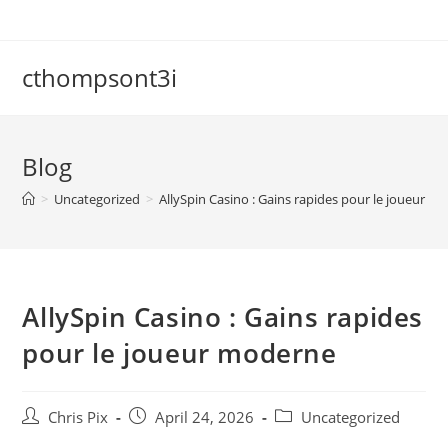
cthompsont3i
Blog
>
Uncategorized
>
AllySpin Casino : Gains rapides pour le joueur m
AllySpin Casino : Gains rapides
pour le joueur moderne
Chris Pix
April 24, 2026
Uncategorized