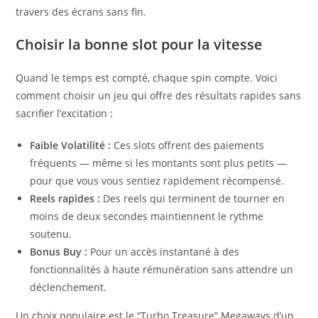
travers des écrans sans fin.
Choisir la bonne slot pour la vitesse
Quand le temps est compté, chaque spin compte. Voici
comment choisir un jeu qui offre des résultats rapides sans
sacrifier l’excitation :
Faible Volatilité :
Ces slots offrent des paiements
fréquents — même si les montants sont plus petits —
pour que vous vous sentiez rapidement récompensé.
Reels rapides :
Des reels qui terminent de tourner en
moins de deux secondes maintiennent le rythme
soutenu.
Bonus Buy :
Pour un accès instantané à des
fonctionnalités à haute rémunération sans attendre un
déclenchement.
Un choix populaire est le “Turbo Treasure” Megaways d’un