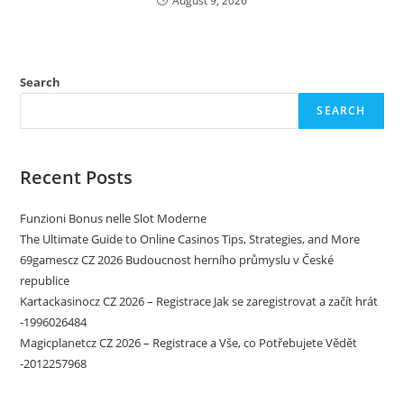
August 9, 2026
Search
SEARCH
Recent Posts
Funzioni Bonus nelle Slot Moderne
The Ultimate Guide to Online Casinos Tips, Strategies, and More
69gamescz CZ 2026 Budoucnost herního průmyslu v České
republice
Kartackasinocz CZ 2026 – Registrace Jak se zaregistrovat a začít hrát
-1996026484
Magicplanetcz CZ 2026 – Registrace a Vše, co Potřebujete Vědět
-2012257968