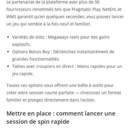
Le partenariat de la plateforme avec plus de 90
fournisseurs renommés tels que Pragmatic Play, NetEnt, et
WMS garantit qu’en quelques secondes, vous pouvez lancer
un jeu qui semble à la fois neuf et familier.
Variétés de slots : Megaways reels pour des gains
explosifs.
Options Bonus Buy : Déclenchez instantanément de
grandes fonctionnalités.
Tables avec croupiers en direct : Mains rapides pour un
jeu rapide.
Toutes ces options vous offrent une boîte à outils pour
créer votre session courte parfaite — choisissez un format
familier et plongez directement dans l’action.
Mettre en place : comment lancer une
session de spin rapide