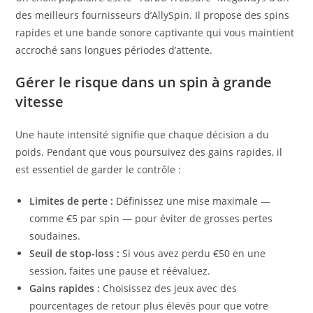
des meilleurs fournisseurs d’AllySpin. Il propose des spins
rapides et une bande sonore captivante qui vous maintient
accroché sans longues périodes d’attente.
Gérer le risque dans un spin à grande
vitesse
Une haute intensité signifie que chaque décision a du
poids. Pendant que vous poursuivez des gains rapides, il
est essentiel de garder le contrôle :
Limites de perte :
Définissez une mise maximale —
comme €5 par spin — pour éviter de grosses pertes
soudaines.
Seuil de stop-loss :
Si vous avez perdu €50 en une
session, faites une pause et réévaluez.
Gains rapides :
Choisissez des jeux avec des
pourcentages de retour plus élevés pour que votre