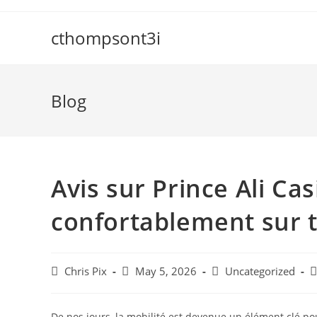
cthompsont3i
Blog
Avis sur Prince Ali Ca
confortablement sur 
Chris Pix
May 5, 2026
Uncategorized
De nos jours, la mobilité est devenue un élément clé pou