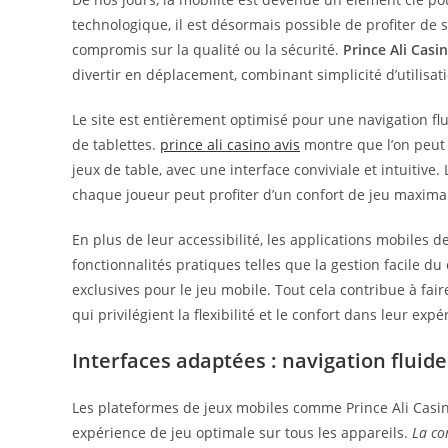
technologique, il est désormais possible de profiter de
compromis sur la qualité ou la sécurité.
Prince Ali Casi
divertir en déplacement, combinant simplicité d’utilisa
Le site est entièrement optimisé pour une navigation flu
de tablettes.
prince ali casino avis
montre que l’on peut 
jeux de table, avec une interface conviviale et intuitive
chaque joueur peut profiter d’un confort de jeu maxima
En plus de leur accessibilité, les applications mobiles 
fonctionnalités pratiques telles que la gestion facile du
exclusives pour le jeu mobile. Tout cela contribue à fai
qui privilégient la flexibilité et le confort dans leur exp
Interfaces adaptées : navigation flui
Les plateformes de jeux mobiles comme Prince Ali Casi
expérience de jeu optimale sur tous les appareils.
La co