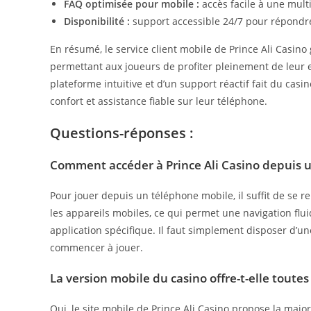
FAQ optimisée pour mobile :
accès facile à une mult
Disponibilité :
support accessible 24/7 pour répondr
En résumé, le service client mobile de Prince Ali Casin
permettant aux joueurs de profiter pleinement de leur
plateforme intuitive et d’un support réactif fait du cas
confort et assistance fiable sur leur téléphone.
Questions-réponses :
Comment accéder à Prince Ali Casino depuis 
Pour jouer depuis un téléphone mobile, il suffit de se re
les appareils mobiles, ce qui permet une navigation flu
application spécifique. Il faut simplement disposer d’u
commencer à jouer.
La version mobile du casino offre-t-elle toutes
Oui, le site mobile de Prince Ali Casino propose la major