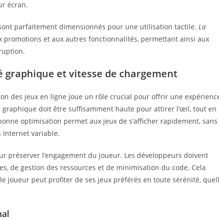
eur écran.
sont parfaitement dimensionnés pour une utilisation tactile.
La
x promotions et aux autres fonctionnalités, permettant ainsi aux
ruption.
té graphique et vitesse de chargement
ion des jeux en ligne joue un rôle crucial pour offrir une expérienc
é graphique doit être suffisamment haute pour attirer l’œil, tout en
 bonne optimisation permet aux jeux de s’afficher rapidement, sans
Internet variable.
our préserver l’engagement du joueur. Les développeurs doivent
es, de gestion des ressources et de minimisation du code. Cela
e joueur peut profiter de ses jeux préférés en toute sérénité, quel
mal