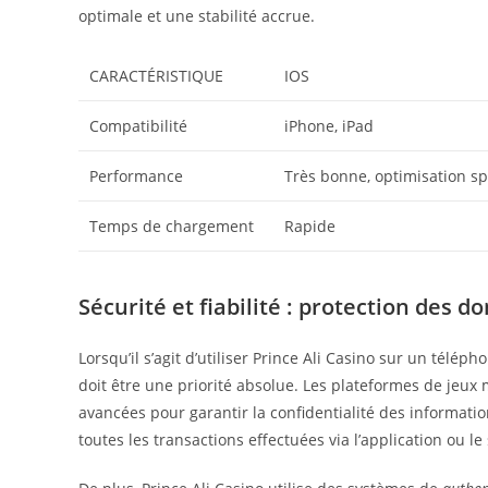
optimale et une stabilité accrue.
CARACTÉRISTIQUE
IOS
Compatibilité
iPhone, iPad
Performance
Très bonne, optimisation sp
Temps de chargement
Rapide
Sécurité et fiabilité : protection des d
Lorsqu’il s’agit d’utiliser Prince Ali Casino sur un télé
doit être une priorité absolue. Les plateformes de je
avancées pour garantir la confidentialité des informatio
toutes les transactions effectuées via l’application ou l