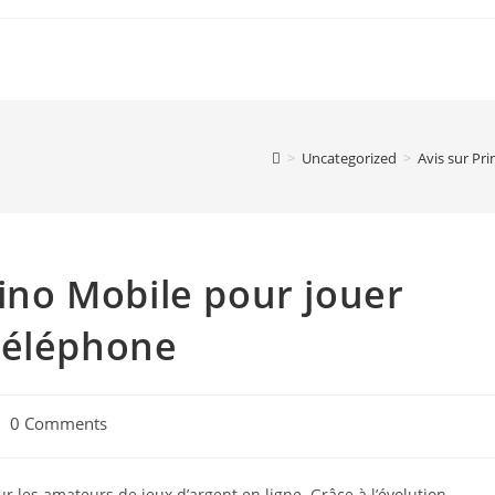
>
Uncategorized
>
Avis sur Pr
sino Mobile pour jouer
téléphone
0 Comments
r les amateurs de jeux d’argent en ligne. Grâce à l’évolution