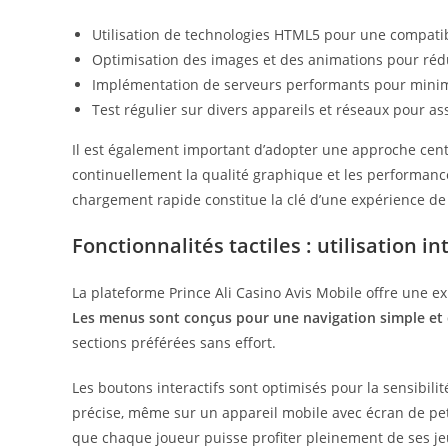
Utilisation de technologies HTML5 pour une compati
Optimisation des images et des animations pour ré
Implémentation de serveurs performants pour minimi
Test régulier sur divers appareils et réseaux pour a
Il est également important d’adopter une approche centré
continuellement la qualité graphique et les performance
chargement rapide constitue la clé d’une expérience de j
Fonctionnalités tactiles : utilisation 
La plateforme Prince Ali Casino Avis Mobile offre une ex
Les menus sont conçus pour une navigation simple et 
sections préférées sans effort.
Les boutons interactifs sont optimisés pour la sensibili
précise, même sur un appareil mobile avec écran de peti
que chaque joueur puisse profiter pleinement de ses jeu