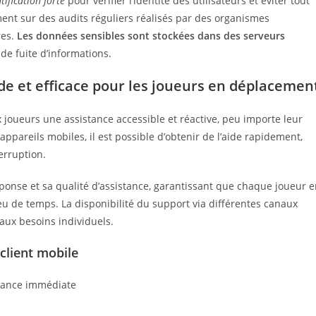
tification forte
pour vérifier l’identité des utilisateurs et éviter tout
ment sur des audits réguliers réalisés par des organismes
res.
Les données sensibles sont stockées dans des serveurs
 de fuite d’informations.
ide et efficace pour les joueurs en déplacemen
x joueurs une assistance accessible et réactive, peu importe leur
appareils mobiles, il est possible d’obtenir de l’aide rapidement,
erruption.
éponse et sa qualité d’assistance, garantissant que chaque joueur 
 de temps. La disponibilité du support via différentes canaux
aux besoins individuels.
client mobile
tance immédiate