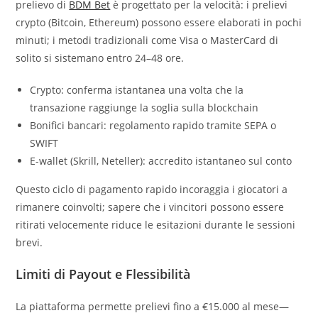
prelievo di
BDM Bet
è progettato per la velocità: i prelievi
crypto (Bitcoin, Ethereum) possono essere elaborati in pochi
minuti; i metodi tradizionali come Visa o MasterCard di
solito si sistemano entro 24–48 ore.
Crypto: conferma istantanea una volta che la
transazione raggiunge la soglia sulla blockchain
Bonifici bancari: regolamento rapido tramite SEPA o
SWIFT
E-wallet (Skrill, Neteller): accredito istantaneo sul conto
Questo ciclo di pagamento rapido incoraggia i giocatori a
rimanere coinvolti; sapere che i vincitori possono essere
ritirati velocemente riduce le esitazioni durante le sessioni
brevi.
Limiti di Payout e Flessibilità
La piattaforma permette prelievi fino a €15.000 al mese—