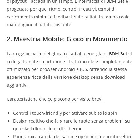
di payout—accada in un lampo. L’interfaccia di
BDM Bet
è
progettata per quel ritmo: controlli reattivi, tempi di
caricamento minimi e feedback sui risultati in tempo reale
mantengono il battito costante.
2. Maestria Mobile: Gioco in Movimento
La maggior parte dei giocatori ad alta energia di
BDM Bet
si
collega tramite smartphone. Il sito mobile è completamente
ottimizzato per browser Android e iOS, offrendo la stessa
esperienza ricca della versione desktop senza download
aggiuntivi.
Caratteristiche che colpiscono per visite brevi:
Controlli touch-friendly per attivare subito lo spin
Design reattivo che fa girare le ruote senza problemi su
qualsiasi dimensione di schermo
Panoramica rapida del saldo e opzioni di deposito veloci