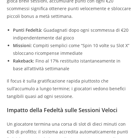
gioca brevi sessioni, accumulare punti con ogni €20
scommessi significa ottenere punti velocemente e sbloccare
piccoli bonus a metà settimana.
Punti Fedeltà:
Guadagnati dopo ogni scommessa di €20
indipendentemente dal gioco
Missioni:
Compiti semplici come “Spin 10 volte su Slot X”
sbloccano ricompense immediate
Rakeback:
Fino al 17% restituito istantaneamente in
base all’attività settimanale
Il focus è sulla gratificazione rapida piuttosto che
sull’accumulo a lungo termine; i giocatori vedono benefici
tangibili quasi ad ogni sessione.
Impatto della Fedeltà sulle Sessioni Veloci
Un giocatore termina una corsa di slot di dieci minuti con
€30 di profitto; il sistema accredita automaticamente punti