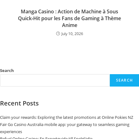
Manga Casino : Action de Machine à Sous
Quick‑Hit pour les Fans de Gaming à Thème
Anime
July 10, 2026
Search
SEARCH
Recent Posts
Claim your rewards: Exploring the latest promotions at Online Pokies NZ
Fair Go Casino Australia mobile app: your gateway to seamless gaming
experiences
Refuel Online Casino: En Expertguide till Spelglädje