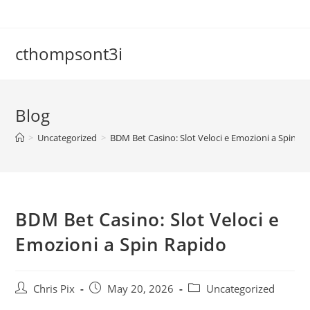
cthompsont3i
Blog
>
Uncategorized
>
BDM Bet Casino: Slot Veloci e Emozioni a Spin R
BDM Bet Casino: Slot Veloci e
Emozioni a Spin Rapido
Chris Pix
May 20, 2026
Uncategorized