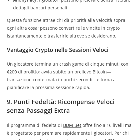
dettagli bancari personali
Questa funzione attrae chi dà priorità alla velocità sopra
ogni altra cosa; possono convertire le vincite in crypto
istantaneamente e trasferirle altrove se desiderano.
Vantaggio Crypto nelle Sessioni Veloci
Un giocatore termina un crash game di cinque minuti con
€200 di profitto; avvia subito un prelievo Bitcoin—
transazione confermata in pochi secondi—e torna a
pianificare la prossima sessione rapida.
9. Punti Fedeltà: Ricompense Veloci
senza Passaggi Extra
Il programma di fedeltà di
BDM Bet
offre fino a 16 livelli ma
è progettato per premiare rapidamente i giocatori. Per chi