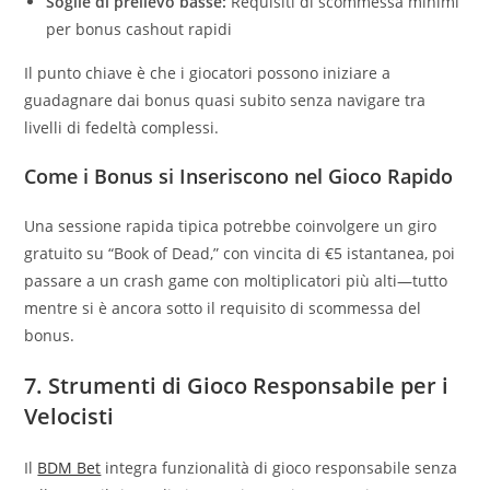
Soglie di prelievo basse:
Requisiti di scommessa minimi
per bonus cashout rapidi
Il punto chiave è che i giocatori possono iniziare a
guadagnare dai bonus quasi subito senza navigare tra
livelli di fedeltà complessi.
Come i Bonus si Inseriscono nel Gioco Rapido
Una sessione rapida tipica potrebbe coinvolgere un giro
gratuito su “Book of Dead,” con vincita di €5 istantanea, poi
passare a un crash game con moltiplicatori più alti—tutto
mentre si è ancora sotto il requisito di scommessa del
bonus.
7. Strumenti di Gioco Responsabile per i
Velocisti
Il
BDM Bet
integra funzionalità di gioco responsabile senza