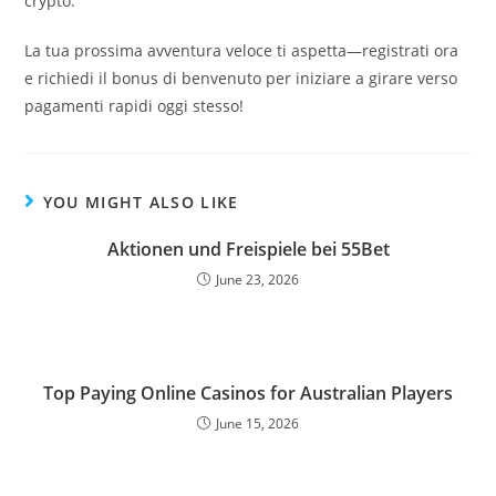
crypto.
La tua prossima avventura veloce ti aspetta—registrati ora
e richiedi il bonus di benvenuto per iniziare a girare verso
pagamenti rapidi oggi stesso!
YOU MIGHT ALSO LIKE
Aktionen und Freispiele bei 55Bet
June 23, 2026
Top Paying Online Casinos for Australian Players
June 15, 2026