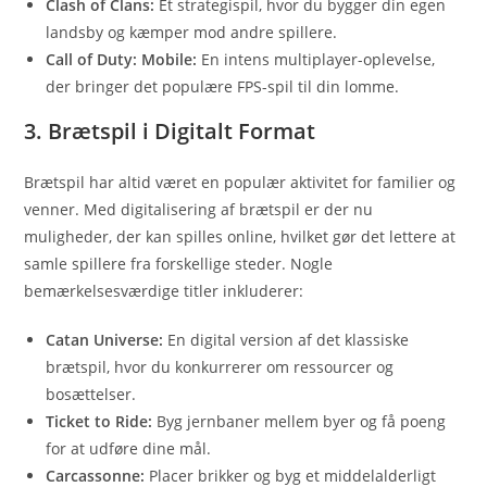
Clash of Clans:
Et strategispil, hvor du bygger din egen
landsby og kæmper mod andre spillere.
Call of Duty: Mobile:
En intens multiplayer-oplevelse,
der bringer det populære FPS-spil til din lomme.
3. Brætspil i Digitalt Format
Brætspil har altid været en populær aktivitet for familier og
venner. Med digitalisering af brætspil er der nu
muligheder, der kan spilles online, hvilket gør det lettere at
samle spillere fra forskellige steder. Nogle
bemærkelsesværdige titler inkluderer:
Catan Universe:
En digital version af det klassiske
brætspil, hvor du konkurrerer om ressourcer og
bosættelser.
Ticket to Ride:
Byg jernbaner mellem byer og få poeng
for at udføre dine mål.
Carcassonne:
Placer brikker og byg et middelalderligt