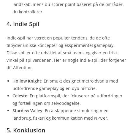
landskab, mens du scorer point baseret på de områder,
du kontrollerer.
4. Indie Spil
Indie-spil har været en populær tendens, da de ofte
tilbyder unikke koncepter og eksperimentel gameplay.
Disse spil er ofte udviklet af små teams og giver en frisk
vinkel på spilverdenen. Her er nogle indie-spil, der fortjener
dit Attention:
Hollow Knight:
En smukt designet metroidvania med
udfordrende gameplay og en dyb historie.
Celeste:
En platformspil, der fokuserer på udfordringer
og fortællingen om selvopdagelse.
Stardew Valley:
En afslappende simulering med
landbrug, fiskeri og kommunikation med NPC’er.
5. Konklusion