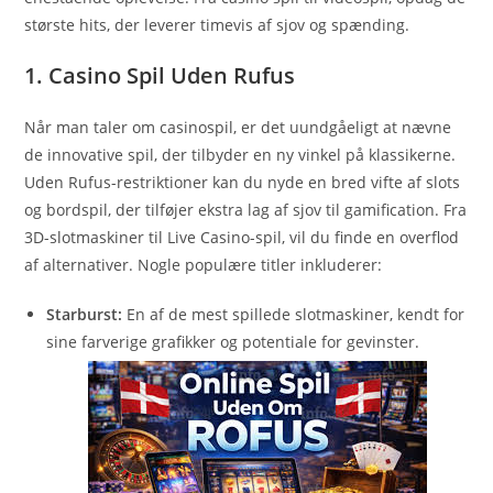
største hits, der leverer timevis af sjov og spænding.
1. Casino Spil Uden Rufus
Når man taler om casinospil, er det uundgåeligt at nævne
de innovative spil, der tilbyder en ny vinkel på klassikerne.
Uden Rufus-restriktioner kan du nyde en bred vifte af slots
og bordspil, der tilføjer ekstra lag af sjov til gamification. Fra
3D-slotmaskiner til Live Casino-spil, vil du finde en overflod
af alternativer. Nogle populære titler inkluderer:
Starburst:
En af de mest spillede slotmaskiner, kendt for
sine farverige grafikker og potentiale for gevinster.