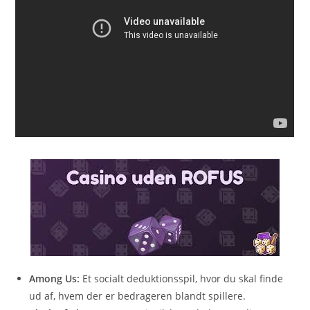
Among Us:
Et socialt deduktionsspil, hvor du skal finde
ud af, hvem der er bedrageren blandt spillere.