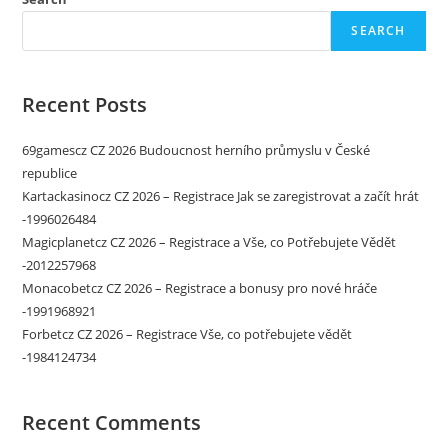
SEARCH
Recent Posts
69gamescz CZ 2026 Budoucnost herního průmyslu v České
republice
Kartackasinocz CZ 2026 – Registrace Jak se zaregistrovat a začít hrát
-1996026484
Magicplanetcz CZ 2026 – Registrace a Vše, co Potřebujete Vědět
-2012257968
Monacobetcz CZ 2026 – Registrace a bonusy pro nové hráče
-1991968921
Forbetcz CZ 2026 – Registrace Vše, co potřebujete vědět
-1984124734
Recent Comments