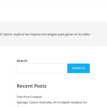
 Casino: explora las mejores estrategias para ganar en la ruleta
Search
SEARCH
Recent Posts
Test Post Created
Spinago Casino Australia: An In-Depth Analysis for