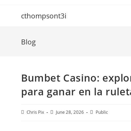
cthompsont3i
Blog
Bumbet Casino: explor
para ganar en la rulet
Chris Pix
June 28, 2026
Public