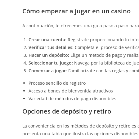
Cómo empezar a jugar en un casino
A continuación, te ofrecemos una guía paso a paso par
Crear una cuenta:
Regístrate proporcionando tu info
Verificar tus detalles:
Completa el proceso de verifica
Hacer un depósito:
Elige un método de pago y realiz
Seleccionar tu juego:
Navega por la biblioteca de jue
Comenzar a jugar:
Familiarízate con las reglas y com
Proceso sencillo de registro
Acceso a bonos de bienvenida atractivos
Variedad de métodos de pago disponibles
Opciones de depósito y retiro
La conveniencia en los métodos de depósito y retiro es 
presenta una tabla que ilustra las opciones disponible