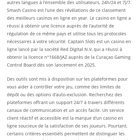
autres langues à l’ensemble des utilisateurs, 24h/24 et 7j/7.
Smash Casino est l’une des révélations de ce classement
des meilleurs casinos en ligne en year. Le casino en ligne a
réussi à obtenir une licence auprès de l’autorité de
régulation de ce même pays et utilise tous les protocoles
nécessaires à votre sécurité. Captain Slots est un casino en
ligne lancé par la société Red Digital N.V, qui a réussi à
obtenir la licence n°1668/JAZ auprès de la Curaçao Gaming
Control Board dès son lancement en 2025.
Des outils sont mis à disposition sur les plateformes pour
vous aider à contrôler votre jeu, comme des limites de
dépôt ou des options d’auto-exclusion. Recherchez des
plateformes offrant un support 24/7 à travers différents
canaux de communication et un accès facile. Un service
client réactif et accessible est la marque d’un casino en
ligne soucieux de la satisfaction de ses joueurs. Pourtant,
certains critères essentiels permettent de distinguer les