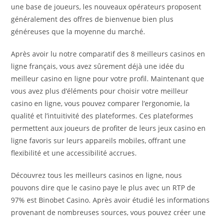
une base de joueurs, les nouveaux opérateurs proposent
généralement des offres de bienvenue bien plus
généreuses que la moyenne du marché.
Après avoir lu notre comparatif des 8 meilleurs casinos en
ligne français, vous avez sûrement déjà une idée du
meilleur casino en ligne pour votre profil. Maintenant que
vous avez plus d’éléments pour choisir votre meilleur
casino en ligne, vous pouvez comparer l’ergonomie, la
qualité et l’intuitivité des plateformes. Ces plateformes
permettent aux joueurs de profiter de leurs jeux casino en
ligne favoris sur leurs appareils mobiles, offrant une
flexibilité et une accessibilité accrues.
Découvrez tous les meilleurs casinos en ligne, nous
pouvons dire que le casino paye le plus avec un RTP de
97% est Binobet Casino. Après avoir étudié les informations
provenant de nombreuses sources, vous pouvez créer une