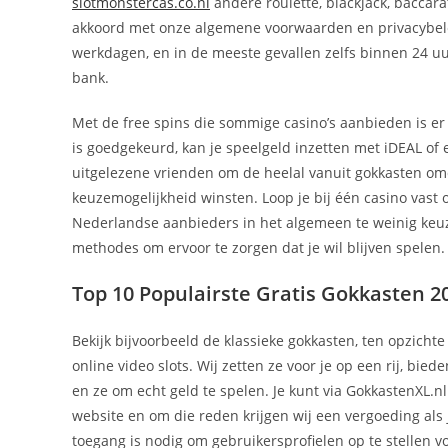
slotmonstercas.co.nl
andere roulette, blackjack, baccar
akkoord met onze algemene voorwaarden en privacybeleid
werkdagen, en in de meeste gevallen zelfs binnen 24 uur.
bank.
Met de free spins die sommige casino’s aanbieden is er 
is goedgekeurd, kan je speelgeld inzetten met iDEAL o
uitgelezene vrienden om de heelal vanuit gokkasten om
keuzemogelijkheid winsten. Loop je bij één casino vast
Nederlandse aanbieders in het algemeen te weinig keu
methodes om ervoor te zorgen dat je wil blijven spelen.
Top 10 Populairste Gratis Gokkasten 2
Bekijk bijvoorbeeld de klassieke gokkasten, ten opzicht
online video slots. Wij zetten ze voor je op een rij, bied
en ze om echt geld te spelen. Je kunt via GokkastenXL.n
website en om die reden krijgen wij een vergoeding als
toegang is nodig om gebruikersprofielen op te stellen v