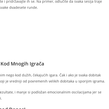
 i pridržavajte ih se. Na primer, odlučite da svaka sesija traje
 svake dvadesete runde.
i Kod Mnogih Igrača
im nego kod dužih, čekajućih igara. Čak i ako je svaka dobitak
ji je vredniji od povremenih velikih dobitaka u sporijim igrama.
rezultate, i manje si podložan emocionalnim oscilacijama jer se
i.