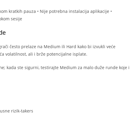
om kratkih pauza • Nije potrebna instalacija aplikacije •
okom sesije
de
rači često prelaze na Medium ili Hard kako bi izvukli veće
volatilnost, ali i brže potencijalne isplate.
eme; kada ste sigurni, testirajte Medium za malo duže runde koje i
usne rizik‑takers