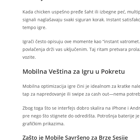
Kada chicken uspešno pređe šaht ili izbegne peć, multip
signali naglašavaju svaki siguran korak. Instant satisfak
tempo igre.
Igrači često opisuju ove momente kao “instant vatromet.
povlačenja drži vas uključenim. Taj ritam pretvara prol
vozite.
Mobilna Veština za Igru u Pokretu
Mobilna optimizacija igre čini je idealnom za kratke na
tap za napredovanje ili swipe za cash out—nema potreb
Zbog toga što se interfejs dobro skalira na iPhone i Andr
pre nego što stignete do odredišta. Potrošnja baterije j
grafičkim prikazima.
Zašto je Mobile Savršeno za Brze Sesije