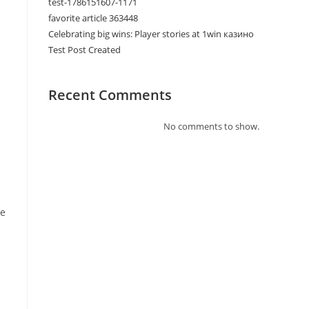
test-1786151607-1171
favorite article 363448
Celebrating big wins: Player stories at 1win казино
Test Post Created
Recent Comments
No comments to show.
te