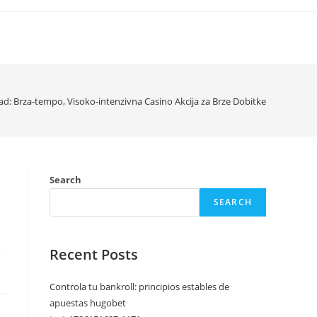
d: Brza‑tempo, Visoko‑intenzivna Casino Akcija za Brze Dobitke
Search
SEARCH
Recent Posts
Controla tu bankroll: principios estables de
apuestas hugobet