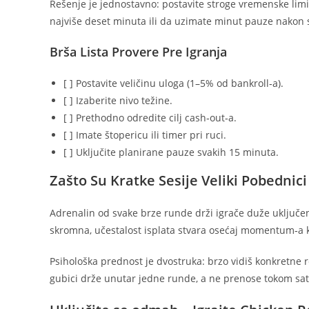
Rešenje je jednostavno: postavite stroge vremenske limite
najviše deset minuta ili da uzimate minut pauze nakon
Brša Lista Provere Pre Igranja
[ ] Postavite veličinu uloga (1–5% od bankroll‑a).
[ ] Izaberite nivo težine.
[ ] Prethodno odredite cilj cash‑out‑a.
[ ] Imate štopericu ili timer pri ruci.
[ ] Uključite planirane pauze svakih 15 minuta.
Zašto Su Kratke Sesije Veliki Pobednic
Adrenalin od svake brze runde drži igrače duže uključen
skromna, učestalost isplata stvara osećaj momentum‑a ko
Psihološka prednost je dvostruka: brzo vidiš konkretne 
gubici drže unutar jedne runde, a ne prenose tokom sat