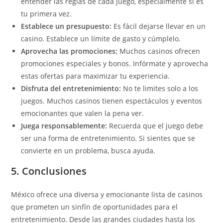
entender las reglas de cada juego, especialmente si es
tu primera vez.
Establece un presupuesto:
Es fácil dejarse llevar en un
casino. Establece un límite de gasto y cúmplelo.
Aprovecha las promociones:
Muchos casinos ofrecen
promociones especiales y bonos. Infórmate y aprovecha
estas ofertas para maximizar tu experiencia.
Disfruta del entretenimiento:
No te limites solo a los
juegos. Muchos casinos tienen espectáculos y eventos
emocionantes que valen la pena ver.
Juega responsablemente:
Recuerda que el juego debe
ser una forma de entretenimiento. Si sientes que se
convierte en un problema, busca ayuda.
5. Conclusiones
México ofrece una diversa y emocionante lista de casinos
que prometen un sinfín de oportunidades para el
entretenimiento. Desde las grandes ciudades hasta los