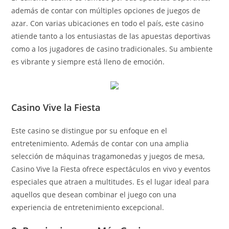
además de contar con múltiples opciones de juegos de
azar. Con varias ubicaciones en todo el país, este casino
atiende tanto a los entusiastas de las apuestas deportivas
como a los jugadores de casino tradicionales. Su ambiente
es vibrante y siempre está lleno de emoción.
Casino Vive la Fiesta
Este casino se distingue por su enfoque en el
entretenimiento. Además de contar con una amplia
selección de máquinas tragamonedas y juegos de mesa,
Casino Vive la Fiesta ofrece espectáculos en vivo y eventos
especiales que atraen a multitudes. Es el lugar ideal para
aquellos que desean combinar el juego con una
experiencia de entretenimiento excepcional.