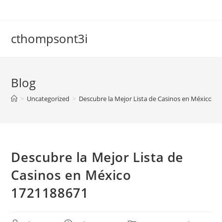
cthompsont3i
Blog
>
Uncategorized
>
Descubre la Mejor Lista de Casinos en México 1
Descubre la Mejor Lista de
Casinos en México
1721188671