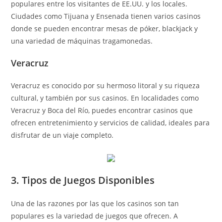
populares entre los visitantes de EE.UU. y los locales.
Ciudades como Tijuana y Ensenada tienen varios casinos
donde se pueden encontrar mesas de póker, blackjack y
una variedad de máquinas tragamonedas.
Veracruz
Veracruz es conocido por su hermoso litoral y su riqueza
cultural, y también por sus casinos. En localidades como
Veracruz y Boca del Río, puedes encontrar casinos que
ofrecen entretenimiento y servicios de calidad, ideales para
disfrutar de un viaje completo.
3. Tipos de Juegos Disponibles
Una de las razones por las que los casinos son tan
populares es la variedad de juegos que ofrecen. A