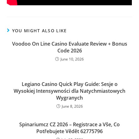
YOU MIGHT ALSO LIKE
Voodoo On Line Casino Evaluate Review + Bonus
Code 2026
June 10, 2026
Legiano Casino Quick Play Guide: Sesje o
Wysokiej Intensywności dla Natychmiastowych
Wygranych
June 8, 2026
Spinariumcz CZ 2026 – Registrace a Vše, Co
Potřebujete Vědět 62775796