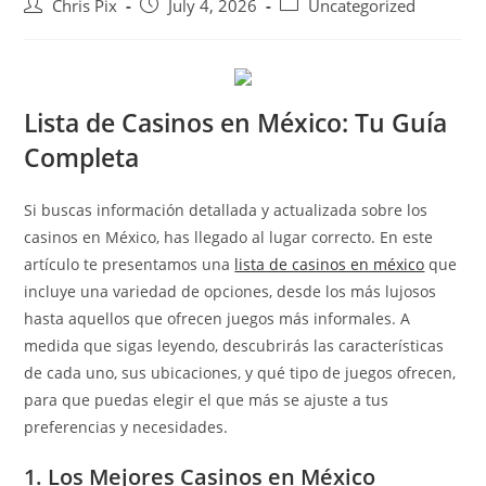
Chris Pix
July 4, 2026
Uncategorized
Lista de Casinos en México: Tu Guía
Completa
Si buscas información detallada y actualizada sobre los
casinos en México, has llegado al lugar correcto. En este
artículo te presentamos una
lista de casinos en méxico
que
incluye una variedad de opciones, desde los más lujosos
hasta aquellos que ofrecen juegos más informales. A
medida que sigas leyendo, descubrirás las características
de cada uno, sus ubicaciones, y qué tipo de juegos ofrecen,
para que puedas elegir el que más se ajuste a tus
preferencias y necesidades.
1. Los Mejores Casinos en México