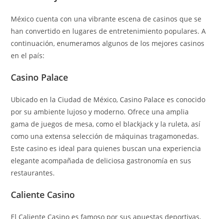
México cuenta con una vibrante escena de casinos que se
han convertido en lugares de entretenimiento populares. A
continuación, enumeramos algunos de los mejores casinos
en el país:
Casino Palace
Ubicado en la Ciudad de México, Casino Palace es conocido
por su ambiente lujoso y moderno. Ofrece una amplia
gama de juegos de mesa, como el blackjack y la ruleta, así
como una extensa selección de máquinas tragamonedas.
Este casino es ideal para quienes buscan una experiencia
elegante acompañada de deliciosa gastronomía en sus
restaurantes.
Caliente Casino
El Caliente Casino es famoso por sus apuestas deportivas,