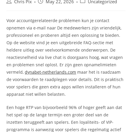
Chris Pix
May 22, 2026
Uncategorized
Voor accountgerelateerde problemen kun je contact
opnemen via e-mail naar De medewerkers zijn vriendelijk,
professioneel en proberen altijd een oplossing te bieden.
Op de website vind je een uitgebreide FAQ-sectie met
heldere uitleg over veelvoorkomende onderwerpen. De
reactiesnelheid via live chat is doorgaans hoog, wat vragen
en problemen snel oplost. Er zijn geen opnamelimieten
vermeld,
dynabet-netherlands.com
maar het is raadzaam
de voorwaarden te raadplegen voor details. Dit is praktisch
voor spelers die geen extra apps willen installeren of hun
apparaat niet willen belasten.
Een hoge RTP van bijvoorbeeld 96% of hoger geeft aan dat
het spel op de lange termijn een groter deel van de
inzetten teruggeeft aan spelers. Een loyaliteits- of VIP-
programma is aanwezig voor spelers die regelmatig actief