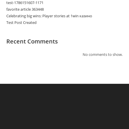
test-1786151607-1171
favorite article 363448
Celebrating big wins: Player stories at 1win казино
Test Post Created
Recent Comments
No comments to show.