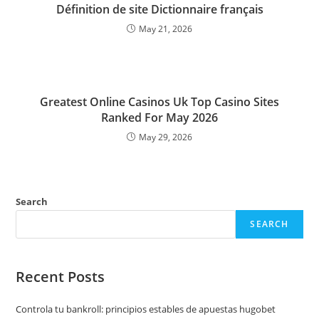
Définition de site Dictionnaire français
May 21, 2026
Greatest Online Casinos Uk Top Casino Sites
Ranked For May 2026
May 29, 2026
Search
SEARCH
Recent Posts
Controla tu bankroll: principios estables de apuestas hugobet