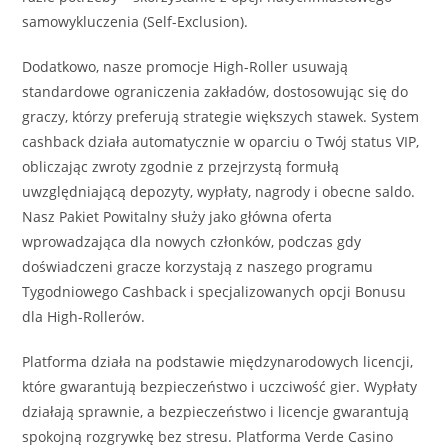
samowykluczenia (Self-Exclusion).
Dodatkowo, nasze promocje High-Roller usuwają
standardowe ograniczenia zakładów, dostosowując się do
graczy, którzy preferują strategie większych stawek. System
cashback działa automatycznie w oparciu o Twój status VIP,
obliczając zwroty zgodnie z przejrzystą formułą
uwzględniającą depozyty, wypłaty, nagrody i obecne saldo.
Nasz Pakiet Powitalny służy jako główna oferta
wprowadzająca dla nowych członków, podczas gdy
doświadczeni gracze korzystają z naszego programu
Tygodniowego Cashback i specjalizowanych opcji Bonusu
dla High-Rollerów.
Platforma działa na podstawie międzynarodowych licencji,
które gwarantują bezpieczeństwo i uczciwość gier. Wypłaty
działają sprawnie, a bezpieczeństwo i licencje gwarantują
spokojną rozgrywkę bez stresu. Platforma Verde Casino