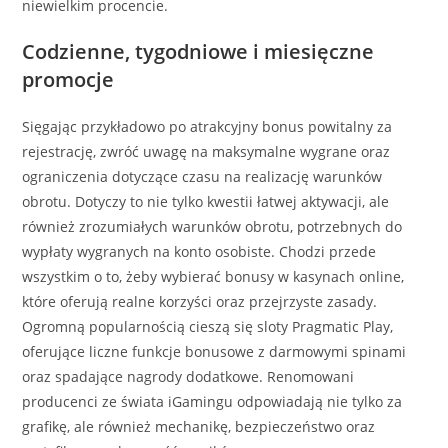
niewielkim procencie.
Codzienne, tygodniowe i miesięczne
promocje
Sięgając przykładowo po atrakcyjny bonus powitalny za
rejestrację, zwróć uwagę na maksymalne wygrane oraz
ograniczenia dotyczące czasu na realizację warunków
obrotu. Dotyczy to nie tylko kwestii łatwej aktywacji, ale
również zrozumiałych warunków obrotu, potrzebnych do
wypłaty wygranych na konto osobiste. Chodzi przede
wszystkim o to, żeby wybierać bonusy w kasynach online,
które oferują realne korzyści oraz przejrzyste zasady.
Ogromną popularnością cieszą się sloty Pragmatic Play,
oferujące liczne funkcje bonusowe z darmowymi spinami
oraz spadające nagrody dodatkowe. Renomowani
producenci ze świata iGamingu odpowiadają nie tylko za
grafikę, ale również mechanikę, bezpieczeństwo oraz