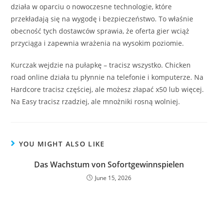
działa w oparciu o nowoczesne technologie, które
przekładają się na wygodę i bezpieczeństwo. To właśnie
obecność tych dostawców sprawia, że oferta gier wciąż
przyciąga i zapewnia wrażenia na wysokim poziomie.
Kurczak wejdzie na pułapkę – tracisz wszystko. Chicken
road online działa tu płynnie na telefonie i komputerze. Na
Hardcore tracisz częściej, ale możesz złapać x50 lub więcej.
Na Easy tracisz rzadziej, ale mnożniki rosną wolniej.
YOU MIGHT ALSO LIKE
Das Wachstum von Sofortgewinnspielen
June 15, 2026