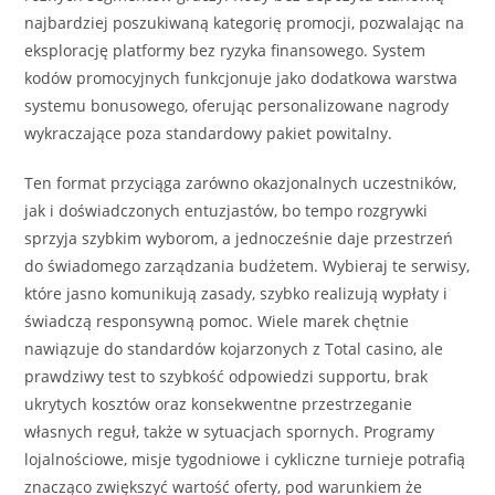
najbardziej poszukiwaną kategorię promocji, pozwalając na
eksplorację platformy bez ryzyka finansowego. System
kodów promocyjnych funkcjonuje jako dodatkowa warstwa
systemu bonusowego, oferując personalizowane nagrody
wykraczające poza standardowy pakiet powitalny.
Ten format przyciąga zarówno okazjonalnych uczestników,
jak i doświadczonych entuzjastów, bo tempo rozgrywki
sprzyja szybkim wyborom, a jednocześnie daje przestrzeń
do świadomego zarządzania budżetem. Wybieraj te serwisy,
które jasno komunikują zasady, szybko realizują wypłaty i
świadczą responsywną pomoc. Wiele marek chętnie
nawiązuje do standardów kojarzonych z Total casino, ale
prawdziwy test to szybkość odpowiedzi supportu, brak
ukrytych kosztów oraz konsekwentne przestrzeganie
własnych reguł, także w sytuacjach spornych. Programy
lojalnościowe, misje tygodniowe i cykliczne turnieje potrafią
znacząco zwiększyć wartość oferty, pod warunkiem że