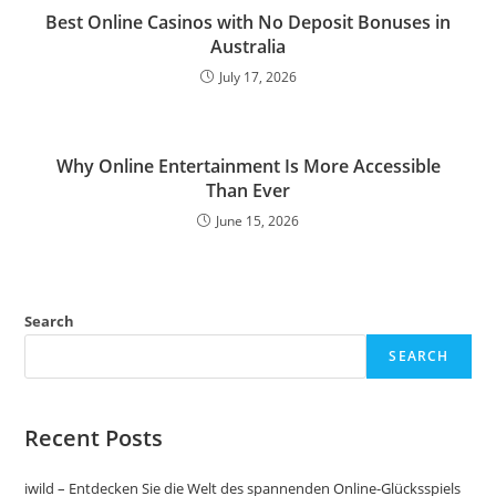
Best Online Casinos with No Deposit Bonuses in
Australia
July 17, 2026
Why Online Entertainment Is More Accessible
Than Ever
June 15, 2026
Search
SEARCH
Recent Posts
iwild – Entdecken Sie die Welt des spannenden Online-Glücksspiels