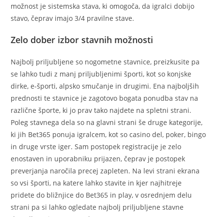
možnost je sistemska stava, ki omogoča, da igralci dobijo
stavo, čeprav imajo 3/4 pravilne stave.
Zelo dober izbor stavnih možnosti
Najbolj priljubljene so nogometne stavnice, preizkusite pa
se lahko tudi z manj priljubljenimi športi, kot so konjske
dirke, e-športi, alpsko smučanje in drugimi. Ena najboljših
prednosti te stavnice je zagotovo bogata ponudba stav na
različne športe, ki jo prav tako najdete na spletni strani.
Poleg stavnega dela so na glavni strani še druge kategorije,
ki jih Bet365 ponuja igralcem, kot so casino del, poker, bingo
in druge vrste iger. Sam postopek registracije je zelo
enostaven in uporabniku prijazen, čeprav je postopek
preverjanja naročila precej zapleten. Na levi strani ekrana
so vsi športi, na katere lahko stavite in kjer najhitreje
pridete do bližnjice do Bet365 in play, v osrednjem delu
strani pa si lahko ogledate najbolj priljubljene stavne