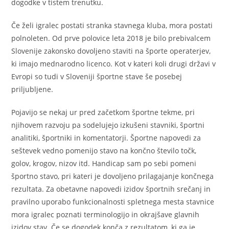
dogodke v tistem trenutku.
Če želi igralec postati stranka stavnega kluba, mora postati
polnoleten. Od prve polovice leta 2018 je bilo prebivalcem
Slovenije zakonsko dovoljeno staviti na športe operaterjev,
ki imajo mednarodno licenco. Kot v kateri koli drugi državi v
Evropi so tudi v Sloveniji športne stave še posebej
priljubljene.
Pojavijo se nekaj ur pred začetkom športne tekme, pri
njihovem razvoju pa sodelujejo izkušeni stavniki, športni
analitiki, športniki in komentatorji. Športne napovedi za
seštevek vedno pomenijo stavo na končno število točk,
golov, krogov, nizov itd. Handicap sam po sebi pomeni
športno stavo, pri kateri je dovoljeno prilagajanje končnega
rezultata. Za obetavne napovedi izidov športnih srečanj in
pravilno uporabo funkcionalnosti spletnega mesta stavnice
mora igralec poznati terminologijo in okrajšave glavnih
izidov stav. Če se dogodek konča z rezultatom, ki ga je