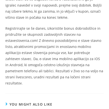
igralec navedel v svoji napovedi, prejme svoj dobitek. Boljši
naj izbere tekmo, ki ga zanima, in jo vključi v kupon, označi
višino stave in počaka na konec tekme.
Registrirajte se še danes, izkoristite bonus dobrodošlice in
pridružite se skupnosti zadovoljnih stavcev na
estaveslovenia.com! Z dnevno posodobljeno e stave stavno
listo, atraktivnimi promocijami in enostavno mobilno
aplikacijo estave slovenija ponuja vse, kar potrebuje
zahteven stavec. Da, e-stave ima mobilno aplikacijo za iOS
in Android, ki omogoča celotno izkušnjo stavneja na
pametnem telefonu ali tablici. Rezultati v živo so na voljo na
strani livescores, uradni rezultati pa na ločeni strani
rezultatov.
YOU MIGHT ALSO LIKE