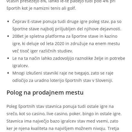
včasih presežejo 8%, lahko le-te padejo tudi pod 4% pri
športih kot je namizni tenis ali golf.
Čeprav E-stave ponuja tudi druge igre poleg stav, pa so
športne stave najbolj priljubljen del njihove dejavnosti.
20Bet je spletna platforma za športne stave in kazino
igre, ki deluje od leta 2020 in združuje na enem mestu
več tisoč iger različnih studiev.
Le na ta način lahko zadovoljijo raznolike želje in potrebe
igralcev.
Mnogi izkušeni stavniki raje ne tvegajo, zato se raje
odločijo za uradno loterijo športnih stav v Sloveniji.
Polog na prodajnem mestu
Poleg športnih stav stavnica ponuja tudi ostale igre na
srečo, kot so casino, live casino, poker, bingo in ostale igre.
Stavnica ima največjo bazo igralcev stav med vsemi, zato
ker je njena kvaliteta na najvišjem možnem nivoju. Tretja