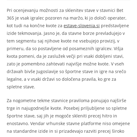
Pri ocenjevanju možnosti za sklenitev stave v stavnici Bet
365 je vsak igralec pozoren na maržo, ki jo določi operater,
kot tudi na končne kvote za
estave-slovenia.si
predstavljene
izide tekmovanja. Jasno je, da stavne borze prevladujejo v
tem segmentu saj njihove kvote ne vsebujejo provizij, v
primeru, da so postavljene od posameznih igralcev. Višja
kvota pomeni, da je zaslužek večji pri vsaki dobljeni stavi,
zato je pomembno zahtevati najvišje možne kvote. V vseh
državah bivše Jugoslavije so športne stave in igre na srečo
legalne, a v vsaki državi so določena pravila, ko gre za
spletne stave.
Za nogometne tekme stavnice praviloma ponujajo najširše
trge in najugodnejše kvote. Posebej priljubljene so spletne
športne stave, saj jih je mogoče skleniti precej hitro in
enostavno. Vendar vrhunske stavne platforme niso omejene
na standardne izide in si prizadevajo razviti precej široko