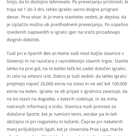
linijo, da bi dostojno tekmovale. Po preverjanju pristnosti, ki
traja od 1 do 3 dni, lahko igralec varno dvigne priigrani
denar. Prva stvar, ki jo mora stavitelec vedeti, je dejstvo, da
je izplačilo možno ob predhodnem preverjanju. Po uspešno
izvedenih napovedih si igralci iger na srečo prizadevajo
dvigniti dobiček.
Tudi pri e-športih Bet-at-Home sodi med boljše stavnice v
Sloveniji in ne razočara z raznolikostjo stavnih trgov. Stavite
lahko na prvi gol, na to koliko točk bo zadel določen igralec,
in celo na vmesni izid. Dobro je tudi vedeti, da lahko igralci
prejmejo največ 20,000 evrov na stavo in ne več kot 100,000
evrov na teden. Igralec se ob prijavi v igralnico zavezuje, da
ne bo stavil na dogodke, v katerih sodeluje, in da nima
notranjih informacij o izidu. Stavnica nudi prenose za
določene športe, kot je namizni tenis, vendar pa le-teh
običajno ni pri nogometu in košarki. Čeprav pri nekaterih
manj priljubljenih ligah, kot je slovenska Prva Liga, marže