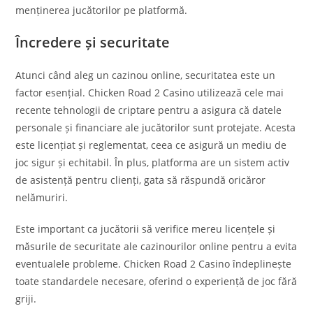
menținerea jucătorilor pe platformă.
Încredere și securitate
Atunci când aleg un cazinou online, securitatea este un
factor esențial. Chicken Road 2 Casino utilizează cele mai
recente tehnologii de criptare pentru a asigura că datele
personale și financiare ale jucătorilor sunt protejate. Acesta
este licențiat și reglementat, ceea ce asigură un mediu de
joc sigur și echitabil. În plus, platforma are un sistem activ
de asistență pentru clienți, gata să răspundă oricăror
nelămuriri.
Este important ca jucătorii să verifice mereu licențele și
măsurile de securitate ale cazinourilor online pentru a evita
eventualele probleme. Chicken Road 2 Casino îndeplinește
toate standardele necesare, oferind o experiență de joc fără
griji.