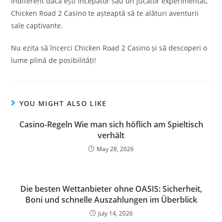
Indiferent dacă ești începător sau un jucător experimentat,
Chicken Road 2 Casino te așteaptă să te alături aventurii
sale captivante.
Nu ezita să încerci Chicken Road 2 Casino și să descoperi o
lume plină de posibilități!
YOU MIGHT ALSO LIKE
Casino-Regeln Wie man sich höflich am Spieltisch
verhält
May 28, 2026
Die besten Wettanbieter ohne OASIS: Sicherheit,
Boni und schnelle Auszahlungen im Überblick
July 14, 2026