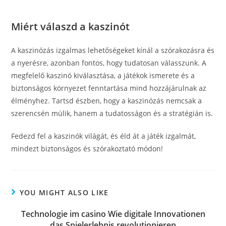
Miért válaszd a kaszinót
A kaszinózás izgalmas lehetőségeket kínál a szórakozásra és
a nyerésre, azonban fontos, hogy tudatosan válasszunk. A
megfelelő kaszinó kiválasztása, a játékok ismerete és a
biztonságos környezet fenntartása mind hozzájárulnak az
élményhez. Tartsd észben, hogy a kaszinózás nemcsak a
szerencsén múlik, hanem a tudatosságon és a stratégián is.
Fedezd fel a kaszinók világát, és éld át a játék izgalmát,
mindezt biztonságos és szórakoztató módon!
YOU MIGHT ALSO LIKE
Technologie im casino Wie digitale Innovationen
das Spielerlebnis revolutionieren