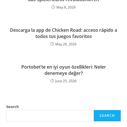
May 8, 2026
Descarga la app de Chicken Road: acceso rápido a
todos tus juegos favoritos
May 26, 2026
Portobet’te en iyi oyun özellikleri: Neler
denemeye değer?
June 25, 2026
Search
SEARCH