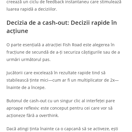
creează un ciclu de feedback instantaneu care stimulează
luarea rapidă a deciziilor.
Decizia de a cash‑out: Decizii rapide în
acțiune
O parte esențială a atracției Fish Road este alegerea în
fracțiune de secundă de a-ți securiza câștigurile sau de a
urmări următorul pas.
Jucătorii care excelează în rezultate rapide tind să
stabilească ținte mici—cum ar fi un multiplicator de 2x—
înainte de a începe.
Butonul de cash‑out cu un singur clic al interfeței pare
aproape reflexiv; este conceput pentru cei care vor să
acționeze fără a overthink.
Dacă atingi ținta înainte ca o capcană să se activeze, ești