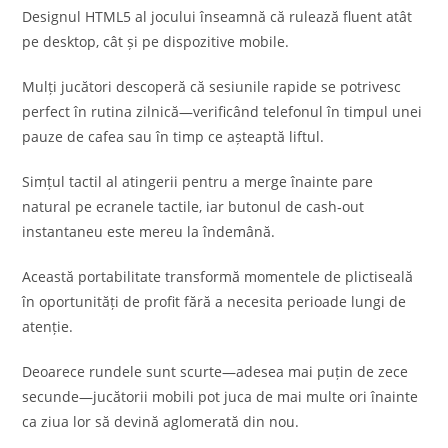
Designul HTML5 al jocului înseamnă că rulează fluent atât
pe desktop, cât și pe dispozitive mobile.
Mulți jucători descoperă că sesiunile rapide se potrivesc
perfect în rutina zilnică—verificând telefonul în timpul unei
pauze de cafea sau în timp ce așteaptă liftul.
Simțul tactil al atingerii pentru a merge înainte pare
natural pe ecranele tactile, iar butonul de cash‑out
instantaneu este mereu la îndemână.
Această portabilitate transformă momentele de plictiseală
în oportunități de profit fără a necesita perioade lungi de
atenție.
Deoarece rundele sunt scurte—adesea mai puțin de zece
secunde—jucătorii mobili pot juca de mai multe ori înainte
ca ziua lor să devină aglomerată din nou.