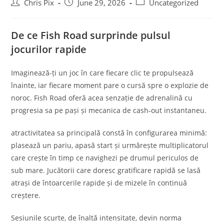
Chris Pix
June 29, 2026
Uncategorized
De ce Fish Road surprinde pulsul
jocurilor rapide
Imaginează-ți un joc în care fiecare clic te propulsează
înainte, iar fiecare moment pare o cursă spre o explozie de
noroc. Fish Road oferă acea senzație de adrenalină cu
progresia sa pe pași și mecanica de cash‑out instantaneu.
atractivitatea sa principală constă în configurarea minimă:
plasează un pariu, apasă start și urmărește multiplicatorul
care crește în timp ce navighezi pe drumul periculos de
sub mare. Jucătorii care doresc gratificare rapidă se lasă
atrași de întoarcerile rapide și de mizele în continuă
creștere.
Sesiunile scurte, de înaltă intensitate, devin norma