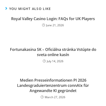
YOU MIGHT ALSO LIKE
Royal Valley Casino Login: FAQs for UK Players
June 21, 2026
Fortunakasina SK – Oficiálna stránka Vstúpte do
sveta online kasín
July 14, 2026
Medien Presseinformationen PI 2026
Landesgraduiertenzentrum connAIx für
Angewandte KI gegründet
March 27, 2026