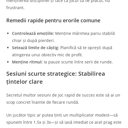
menținerea disciplinei și face ca jocul să fie plăcut, nu
frustrant.
Remedii rapide pentru erorile comune
Controlează emoțiile:
Menține mărimea pariu stabilă
chiar și după pierderi.
Setează limite de câștig:
Planifică să te oprești după
atingerea unui obiectiv mic de profit.
Menține ritmul:
Ia pauze scurte între serii de runde.
Sesiuni scurte strategice: Stabilirea
țintelor clare
Secretul multor sesiuni de joc rapid de succes este să ai un
scop concret înainte de fiecare rundă.
Un jucător tipic ar putea ținti un multiplicator modest—să
spunem între 1.5x și 3x—și să iasă imediat ce acel prag este