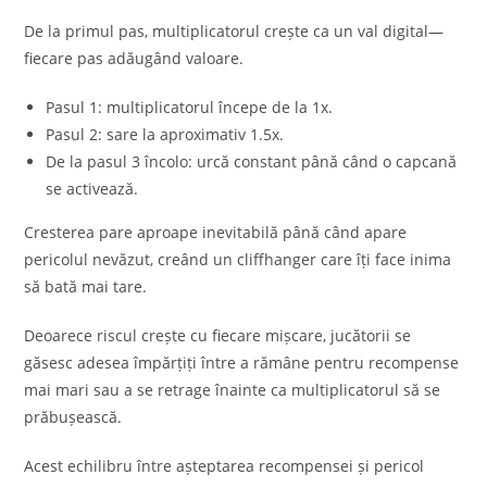
De la primul pas, multiplicatorul crește ca un val digital—
fiecare pas adăugând valoare.
Pasul 1: multiplicatorul începe de la 1x.
Pasul 2: sare la aproximativ 1.5x.
De la pasul 3 încolo: urcă constant până când o capcană
se activează.
Cresterea pare aproape inevitabilă până când apare
pericolul nevăzut, creând un cliffhanger care îți face inima
să bată mai tare.
Deoarece riscul crește cu fiecare mișcare, jucătorii se
găsesc adesea împărțiți între a rămâne pentru recompense
mai mari sau a se retrage înainte ca multiplicatorul să se
prăbușească.
Acest echilibru între așteptarea recompensei și pericol