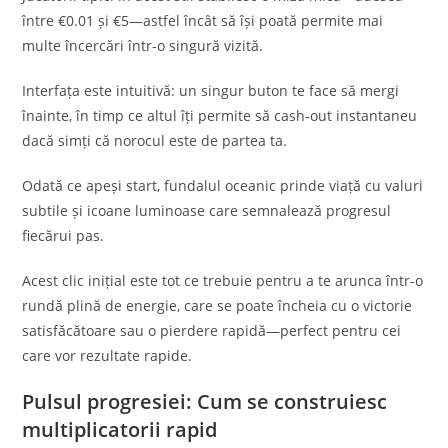
între €0.01 și €5—astfel încât să își poată permite mai
multe încercări într‑o singură vizită.
Interfața este intuitivă: un singur buton te face să mergi
înainte, în timp ce altul îți permite să cash‑out instantaneu
dacă simți că norocul este de partea ta.
Odată ce apeși start, fundalul oceanic prinde viață cu valuri
subtile și icoane luminoase care semnalează progresul
fiecărui pas.
Acest clic inițial este tot ce trebuie pentru a te arunca într-o
rundă plină de energie, care se poate încheia cu o victorie
satisfăcătoare sau o pierdere rapidă—perfect pentru cei
care vor rezultate rapide.
Pulsul progresiei: Cum se construiesc
multiplicatorii rapid