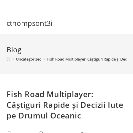
cthompsont3i
Blog
>
Uncategorized
>
Fish Road Multiplayer: Câștiguri Rapide și Decizi
Fish Road Multiplayer:
Câștiguri Rapide și Decizii Iute
pe Drumul Oceanic