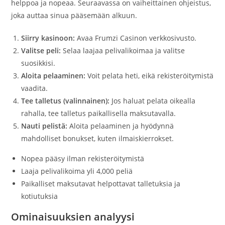
helppoa ja nopeaa. Seuraavassa on vaiheittainen ohjeistus,
joka auttaa sinua pääsemään alkuun.
Siirry kasinoon:
Avaa Frumzi Casinon verkkosivusto.
Valitse peli:
Selaa laajaa pelivalikoimaa ja valitse
suosikkisi.
Aloita pelaaminen:
Voit pelata heti, eikä rekisteröitymistä
vaadita.
Tee talletus (valinnainen):
Jos haluat pelata oikealla
rahalla, tee talletus paikallisella maksutavalla.
Nauti pelistä:
Aloita pelaaminen ja hyödynnä
mahdolliset bonukset, kuten ilmaiskierrokset.
Nopea pääsy ilman rekisteröitymistä
Laaja pelivalikoima yli 4,000 peliä
Paikalliset maksutavat helpottavat talletuksia ja
kotiutuksia
Ominaisuuksien analyysi