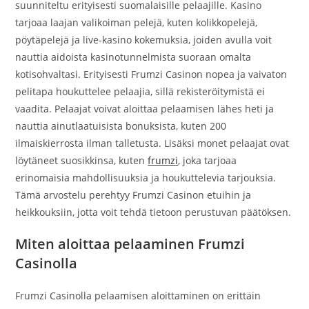
suunniteltu erityisesti suomalaisille pelaajille. Kasino
tarjoaa laajan valikoiman pelejä, kuten kolikkopelejä,
pöytäpelejä ja live-kasino kokemuksia, joiden avulla voit
nauttia aidoista kasinotunnelmista suoraan omalta
kotisohvaltasi. Erityisesti Frumzi Casinon nopea ja vaivaton
pelitapa houkuttelee pelaajia, sillä rekisteröitymistä ei
vaadita. Pelaajat voivat aloittaa pelaamisen lähes heti ja
nauttia ainutlaatuisista bonuksista, kuten 200
ilmaiskierrosta ilman talletusta. Lisäksi monet pelaajat ovat
löytäneet suosikkinsa, kuten
frumzi
, joka tarjoaa
erinomaisia mahdollisuuksia ja houkuttelevia tarjouksia.
Tämä arvostelu perehtyy Frumzi Casinon etuihin ja
heikkouksiin, jotta voit tehdä tietoon perustuvan päätöksen.
Miten aloittaa pelaaminen Frumzi
Casinolla
Frumzi Casinolla pelaamisen aloittaminen on erittäin