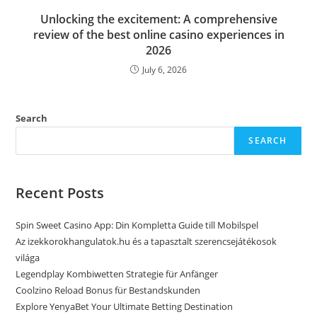
Unlocking the excitement: A comprehensive
review of the best online casino experiences in
2026
July 6, 2026
Search
SEARCH
Recent Posts
Spin Sweet Casino App: Din Kompletta Guide till Mobilspel
Az izekkorokhangulatok.hu és a tapasztalt szerencsejátékosok
világa
Legendplay Kombiwetten Strategie für Anfänger
Coolzino Reload Bonus für Bestandskunden
Explore YenyaBet Your Ultimate Betting Destination