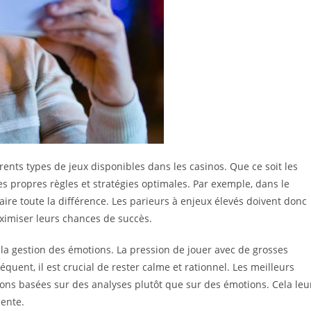
érents types de jeux disponibles dans les casinos. Que ce soit les
es propres règles et stratégies optimales. Par exemple, dans le
faire toute la différence. Les parieurs à enjeux élevés doivent donc
ximiser leurs chances de succès.
la gestion des émotions. La pression de jouer avec de grosses
quent, il est crucial de rester calme et rationnel. Les meilleurs
ions basées sur des analyses plutôt que sur des émotions. Cela leu
sente.