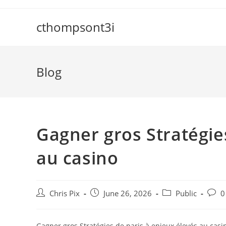
cthompsont3i
Blog
Gagner gros Stratégie
au casino
Chris Pix
June 26, 2026
Public
0
Gagner gros Stratégies de paris à enjeux élevés au casi