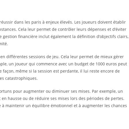
éussir dans les paris à enjeux élevés. Les joueurs doivent établir
constances. Cela leur permet de contrôler leurs dépenses et d’éviter
gestion financière inclut également la définition d’objectifs clairs,
mité.
 en différentes sessions de jeu. Cela leur permet de mieux gérer
xemple, un joueur qui commence avec un budget de 1000 euros peut
 façon, même si la session est perdante, il lui reste encore de
tes catastrophiques.
pportuns pour augmenter ou diminuer ses mises. Par exemple, un
t en hausse ou de réduire ses mises lors des périodes de pertes.
de à maintenir un équilibre émotionnel et à augmenter les chances