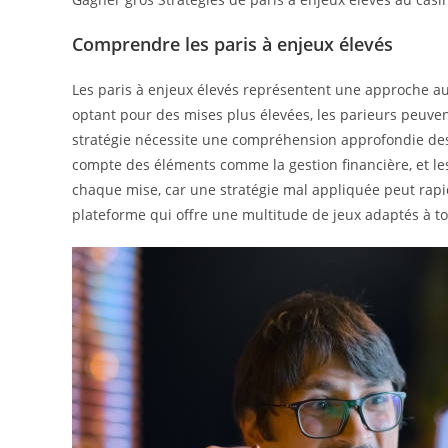
Comprendre les paris à enjeux élevés
Les paris à enjeux élevés représentent une approche au
optant pour des mises plus élevées, les parieurs peuven
stratégie nécessite une compréhension approfondie des j
compte des éléments comme la gestion financière, et les
chaque mise, car une stratégie mal appliquée peut rapi
plateforme qui offre une multitude de jeux adaptés à tou