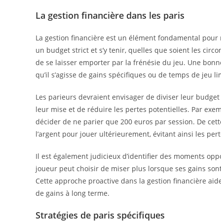
La gestion financière dans les paris
La gestion financière est un élément fondamental pour r
un budget strict et s’y tenir, quelles que soient les cir
de se laisser emporter par la frénésie du jeu. Une bonne 
qu’il s’agisse de gains spécifiques ou de temps de jeu li
Les parieurs devraient envisager de diviser leur budget
leur mise et de réduire les pertes potentielles. Par e
décider de ne parier que 200 euros par session. De cette
l’argent pour jouer ultérieurement, évitant ainsi les per
Il est également judicieux d’identifier des moments o
joueur peut choisir de miser plus lorsque ses gains son
Cette approche proactive dans la gestion financière ai
de gains à long terme.
Stratégies de paris spécifiques