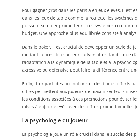
Pour gagner gros dans les paris à enjeux élevés, il est e
dans les jeux de table comme la roulette, les systèmes d
puissent sembler prometteurs, ces systèmes comporten
budget. Une approche plus équilibrée consiste à analys
Dans le poker, il est crucial de développer un style de 
mettant la pression sur leurs adversaires, tandis que d’
l’adaptation à la dynamique de la table et à la psycho
agressive ou défensive peut faire la différence entre une
Enfin, tirer parti des promotions et des bonus offerts 
offres permettent aux joueurs de maximiser leurs mises s
les conditions associées à ces promotions pour éviter l
mises à enjeux élevés avec des offres promotionnelles j
La psychologie du joueur
La psychologie joue un rôle crucial dans le succès des p