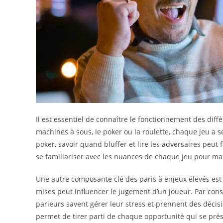
Il est essentiel de connaître le fonctionnement des diff
machines à sous, le poker ou la roulette, chaque jeu a s
poker, savoir quand bluffer et lire les adversaires peut 
se familiariser avec les nuances de chaque jeu pour ma
Une autre composante clé des paris à enjeux élevés est 
mises peut influencer le jugement d’un joueur. Par consé
parieurs savent gérer leur stress et prennent des décis
permet de tirer parti de chaque opportunité qui se pré