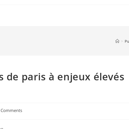
>
Pu
s de paris à enjeux élevés
 Comments
no