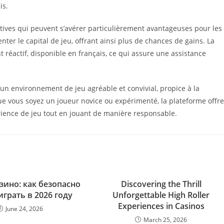
is.
tives qui peuvent s’avérer particulièrement avantageuses pour les
ter le capital de jeu, offrant ainsi plus de chances de gains. La
 réactif, disponible en français, ce qui assure une assistance
’un environnement de jeu agréable et convivial, propice à la
Que vous soyez un joueur novice ou expérimenté, la plateforme offre
rience de jeu tout en jouant de manière responsable.
зино: как безопасно
Discovering the Thrill
играть в 2026 году
Unforgettable High Roller
Experiences in Casinos
June 24, 2026
March 25, 2026