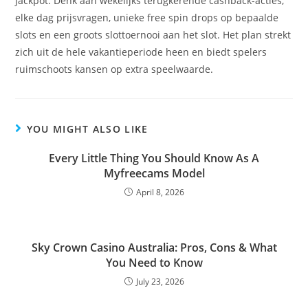
jackpot. Denk aan wekelijks terugkerende cashback-acties,
elke dag prijsvragen, unieke free spin drops op bepaalde
slots en een groots slottoernooi aan het slot. Het plan strekt
zich uit de hele vakantieperiode heen en biedt spelers
ruimschoots kansen op extra speelwaarde.
YOU MIGHT ALSO LIKE
Every Little Thing You Should Know As A
Myfreecams Model
April 8, 2026
Sky Crown Casino Australia: Pros, Cons & What
You Need to Know
July 23, 2026