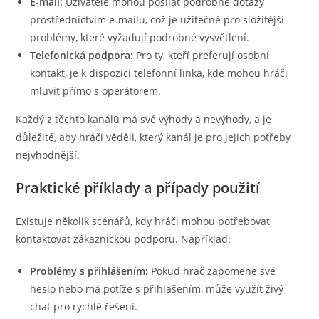
E-mail:
Uživatelé mohou posílat podrobné dotazy
prostřednictvím e-mailu, což je užitečné pro složitější
problémy, které vyžadují podrobné vysvětlení.
Telefonická podpora:
Pro ty, kteří preferují osobní
kontakt, je k dispozici telefonní linka, kde mohou hráči
mluvit přímo s operátorem.
Každý z těchto kanálů má své výhody a nevýhody, a je
důležité, aby hráči věděli, který kanál je pro jejich potřeby
nejvhodnější.
Praktické příklady a případy použití
Existuje několik scénářů, kdy hráči mohou potřebovat
kontaktovat zákaznickou podporu. Například:
Problémy s přihlášením:
Pokud hráč zapomene své
heslo nebo má potíže s přihlášením, může využít živý
chat pro rychlé řešení.