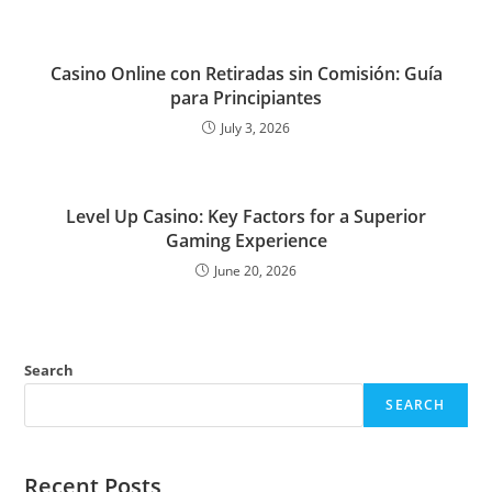
Casino Online con Retiradas sin Comisión: Guía
para Principiantes
July 3, 2026
Level Up Casino: Key Factors for a Superior
Gaming Experience
June 20, 2026
Search
SEARCH
Recent Posts