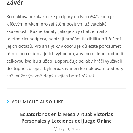
Závěr
Kontaktování zákaznické podpory na Neon54Casino je
klíčovým prvkem pro zajištění pozitivní uživatelské
zkušenosti. Různé kanály, jako je živý chat, e-mail a
telefonická podpora, nabízejí hráčům flexibilitu při řešení
jejich dotazů. Pro analytiky v oboru je důležité porozumět
těmto procesům a jejich výhodám, aby mohli lépe hodnotit
celkovou kvalitu služeb. Doporučuje se, aby hráči využívali
dostupné zdroje a byli proaktivní při kontaktování podpory,
což může výrazně zlepšit jejich herní zážitek.
YOU MIGHT ALSO LIKE
Ecuatorianos en la Mesa Virtual: Victorias
Personales y Lecciones del Juego Online
July 31, 2026