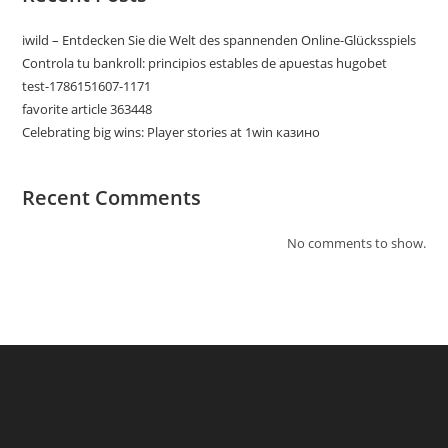
iwild – Entdecken Sie die Welt des spannenden Online-Glücksspiels
Controla tu bankroll: principios estables de apuestas hugobet
test-1786151607-1171
favorite article 363448
Celebrating big wins: Player stories at 1win казино
Recent Comments
No comments to show.