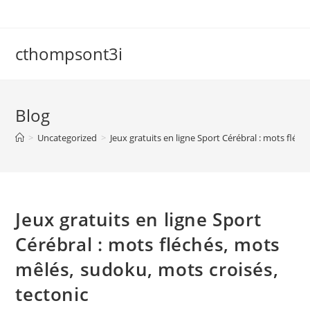
cthompsont3i
Blog
>
Uncategorized
>
Jeux gratuits en ligne Sport Cérébral : mots fléc
Jeux gratuits en ligne Sport
Cérébral : mots fléchés, mots
mêlés, sudoku, mots croisés,
tectonic