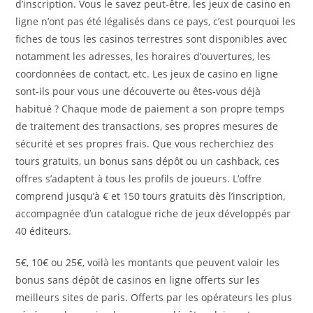
d’inscription. Vous le savez peut-être, les jeux de casino en
ligne n’ont pas été légalisés dans ce pays, c’est pourquoi les
fiches de tous les casinos terrestres sont disponibles avec
notamment les adresses, les horaires d’ouvertures, les
coordonnées de contact, etc. Les jeux de casino en ligne
sont-ils pour vous une découverte ou êtes-vous déjà
habitué ? Chaque mode de paiement a son propre temps
de traitement des transactions, ses propres mesures de
sécurité et ses propres frais. Que vous recherchiez des
tours gratuits, un bonus sans dépôt ou un cashback, ces
offres s’adaptent à tous les profils de joueurs. L’offre
comprend jusqu’à € et 150 tours gratuits dès l’inscription,
accompagnée d’un catalogue riche de jeux développés par
40 éditeurs.
5€, 10€ ou 25€, voilà les montants que peuvent valoir les
bonus sans dépôt de casinos en ligne offerts sur les
meilleurs sites de paris. Offerts par les opérateurs les plus