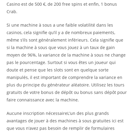
Casino est de 500 €, de 200 free spins et enfin, 1 bonus
Crab.
Si une machine à sous a une faible volatilité dans les
casinos, cela signifie qu’il y a de nombreux paiements,
même s’ils sont généralement inférieurs. Cela signifie que
si la machine à sous que vous jouez à un taux de gain
moyen de 96%, la variance de la machine à sous ne change
pas le pourcentage. Surtout si vous êtes un joueur qui
doute et pense que les slots sont en quelque sorte
manipulés, il est important de comprendre la variance en
plus du principe du générateur aléatoire. Utilisez les tours
gratuits de votre bonus de dépôt ou bonus sans dépôt pour
faire connaissance avec la machine.
Aucune inscription nécessaireL’un des plus grands
avantages de jouer à des machines à sous gratuites ici est
que vous n’avez pas besoin de remplir de formulaires