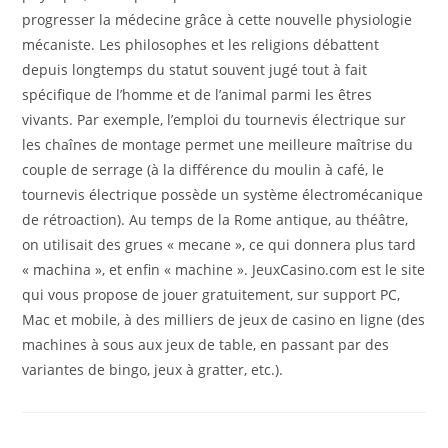
progresser la médecine grâce à cette nouvelle physiologie
mécaniste. Les philosophes et les religions débattent
depuis longtemps du statut souvent jugé tout à fait
spécifique de l’homme et de l’animal parmi les êtres
vivants. Par exemple, l’emploi du tournevis électrique sur
les chaînes de montage permet une meilleure maîtrise du
couple de serrage (à la différence du moulin à café, le
tournevis électrique possède un système électromécanique
de rétroaction). Au temps de la Rome antique, au théâtre,
on utilisait des grues « mecane », ce qui donnera plus tard
« machina », et enfin « machine ». JeuxCasino.com est le site
qui vous propose de jouer gratuitement, sur support PC,
Mac et mobile, à des milliers de jeux de casino en ligne (des
machines à sous aux jeux de table, en passant par des
variantes de bingo, jeux à gratter, etc.).