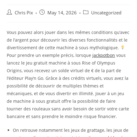
Chris Pix
May 14, 2026
Uncategorized
Vous pouvez alors jouer dans les mêmes conditions qu’avec
de l’argent pour découvrir les diverses fonctionnalités et le
divertissement de cette machine à sous mythologique.
Pour prendre un exemple précis, lorsque
jackpotbon
vous
lancez le jeu gratuit machine à sous Rise of Olympus
Origins, vous recevez un solde virtuel de € de la part de
l’éditeur Play’n Go. Grâce à des crédits virtuels, vous avez la
possibilité de découvrir de multiples thèmes et
mécaniques, et de vous divertir en illimité. Jouer à un jeu
de machine à sous gratuit offre la possibilité de faire
tourner des rouleaux sans avoir besoin de sortir votre carte
bancaire et sans prendre le moindre risque financier.
On retrouve notamment les jeux de grattage, les jeux de