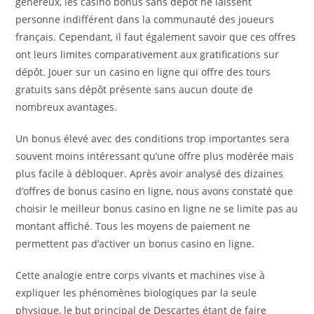
généreux, les casino bonus sans dépôt ne laissent
personne indifférent dans la communauté des joueurs
français. Cependant, il faut également savoir que ces offres
ont leurs limites comparativement aux gratifications sur
dépôt. Jouer sur un casino en ligne qui offre des tours
gratuits sans dépôt présente sans aucun doute de
nombreux avantages.
Un bonus élevé avec des conditions trop importantes sera
souvent moins intéressant qu’une offre plus modérée mais
plus facile à débloquer. Après avoir analysé des dizaines
d’offres de bonus casino en ligne, nous avons constaté que
choisir le meilleur bonus casino en ligne ne se limite pas au
montant affiché. Tous les moyens de paiement ne
permettent pas d’activer un bonus casino en ligne.
Cette analogie entre corps vivants et machines vise à
expliquer les phénomènes biologiques par la seule
physique, le but principal de Descartes étant de faire