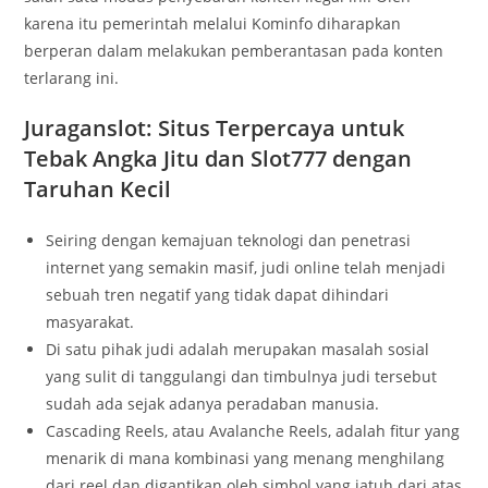
karena itu pemerintah melalui Kominfo diharapkan
berperan dalam melakukan pemberantasan pada konten
terlarang ini.
Juraganslot: Situs Terpercaya untuk
Tebak Angka Jitu dan Slot777 dengan
Taruhan Kecil
Seiring dengan kemajuan teknologi dan penetrasi
internet yang semakin masif, judi online telah menjadi
sebuah tren negatif yang tidak dapat dihindari
masyarakat.
Di satu pihak judi adalah merupakan masalah sosial
yang sulit di tanggulangi dan timbulnya judi tersebut
sudah ada sejak adanya peradaban manusia.
Cascading Reels, atau Avalanche Reels, adalah fitur yang
menarik di mana kombinasi yang menang menghilang
dari reel dan digantikan oleh simbol yang jatuh dari atas