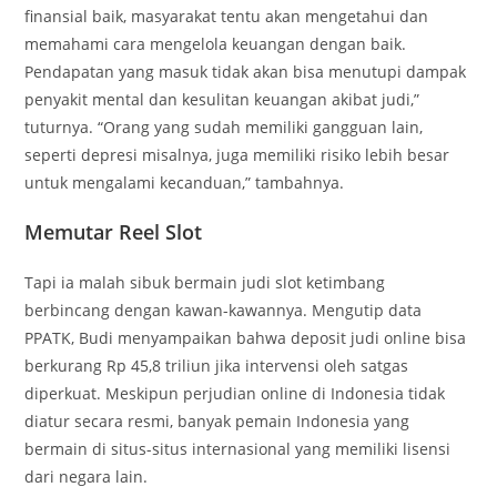
finansial baik, masyarakat tentu akan mengetahui dan
memahami cara mengelola keuangan dengan baik.
Pendapatan yang masuk tidak akan bisa menutupi dampak
penyakit mental dan kesulitan keuangan akibat judi,”
tuturnya. “Orang yang sudah memiliki gangguan lain,
seperti depresi misalnya, juga memiliki risiko lebih besar
untuk mengalami kecanduan,” tambahnya.
Memutar Reel Slot
Tapi ia malah sibuk bermain judi slot ketimbang
berbincang dengan kawan-kawannya. Mengutip data
PPATK, Budi menyampaikan bahwa deposit judi online bisa
berkurang Rp 45,8 triliun jika intervensi oleh satgas
diperkuat. Meskipun perjudian online di Indonesia tidak
diatur secara resmi, banyak pemain Indonesia yang
bermain di situs-situs internasional yang memiliki lisensi
dari negara lain.