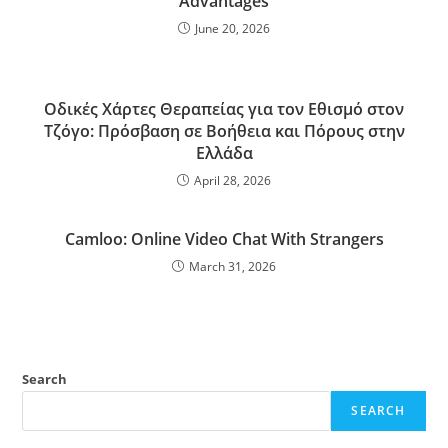
Advantages
June 20, 2026
Οδικές Χάρτες Θεραπείας για τον Εθισμό στον
Τζόγο: Πρόσβαση σε Βοήθεια και Πόρους στην
Ελλάδα
April 28, 2026
Camloo: Online Video Chat With Strangers
March 31, 2026
Search
SEARCH