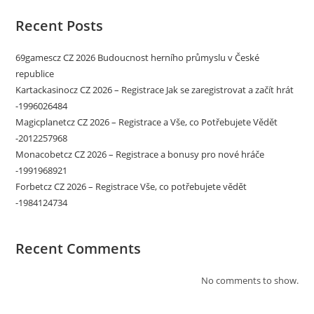
Recent Posts
69gamescz CZ 2026 Budoucnost herního průmyslu v České
republice
Kartackasinocz CZ 2026 – Registrace Jak se zaregistrovat a začít hrát
-1996026484
Magicplanetcz CZ 2026 – Registrace a Vše, co Potřebujete Vědět
-2012257968
Monacobetcz CZ 2026 – Registrace a bonusy pro nové hráče
-1991968921
Forbetcz CZ 2026 – Registrace Vše, co potřebujete vědět
-1984124734
Recent Comments
No comments to show.