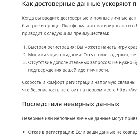
Как достоверные данные ускоряют п
Когда вы вводите достоверные и полные личные данн
быстрее и проще. Платформа автоматизирована и в 
приводит к следующим преимуществам:
Быстрая регистрация: Вы можете начать игру сраз
Минимизация ожидания: Отсутствие задержек, св
Отсутствие дополнительных запросов: Не нужно б
подтверждения вашей идентичности.
Скорость и комфорт регистрации напрямую связаны 
что безопасность не стоит на первом месте
https://as
Последствия неверных данных
Неверные или неполные личные данные могут приве
Отказ в регистрации:
Если ваши данные не совпад