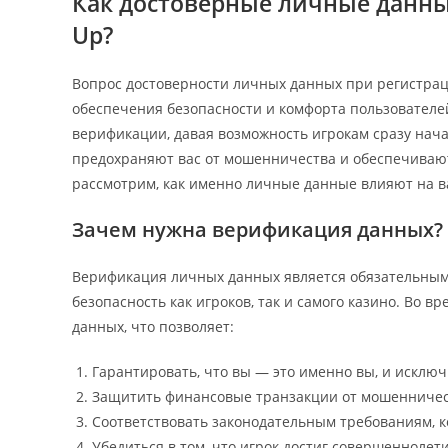
Как достоверные личные данны
Up?
Вопрос достоверности личных данных при регистраци
обеспечения безопасности и комфорта пользователе
верификации, давая возможность игрокам сразу нача
предохраняют вас от мошенничества и обеспечивают
рассмотрим, как именно личные данные влияют на 
Зачем нужна верификация данных?
Верификация личных данных является обязательным э
безопасность как игроков, так и самого казино. Во
данных, что позволяет:
Гарантировать, что вы — это именно вы, и исклю
Защитить финансовые транзакции от мошенничес
Соответствовать законодательным требованиям, к
Убедиться в том, что игрок достиг совершеннолетия