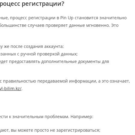
роцесс регистрации?
ые, процесс регистрации в Pin Up становится значительно
большинстве случаев проверяет данные мгновенно. Это
у же после создания аккаунта;
язанных с ручной проверкой данных;
удет предоставлять дополнительные документы для
с правильностью передаваемой информации, а это означает,
yl-bilim.kz/
.
сти к значительным проблемам. Например:
ают, вы можете просто не зарегистрироваться;