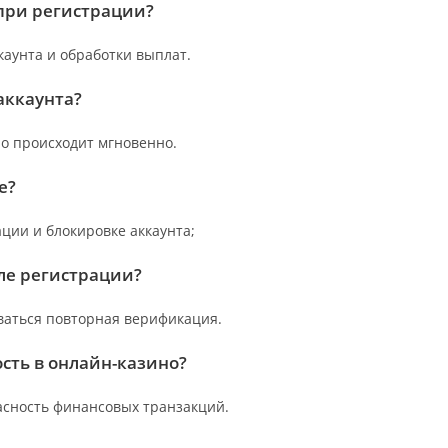
при регистрации?
каунта и обработки выплат.
аккаунта?
о происходит мгновенно.
е?
ции и блокировке аккаунта;
ле регистрации?
ваться повторная верификация.
сть в онлайн-казино?
асность финансовых транзакций.