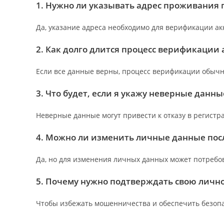
1. Нужно ли указывать адрес проживания 
Да, указание адреса необходимо для верификации ак
2. Как долго длится процесс верификации 
Если все данные верны, процесс верификации обычн
3. Что будет, если я укажу неверные данны
Неверные данные могут привести к отказу в регистра
4. Можно ли изменить личные данные пос
Да, но для изменения личных данных может потребо
5. Почему нужно подтверждать свою лично
Чтобы избежать мошенничества и обеспечить безоп