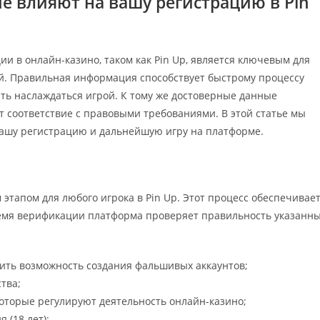
е влияют на вашу регистрацию в Pin
и в онлайн-казино, таком как Pin Up, является ключевым для
й. Правильная информация способствует быстрому процессу
ть наслаждаться игрой. К тому же достоверные данные
 соответствие с правовыми требованиями. В этой статье мы
вашу регистрацию и дальнейшую игру на платформе.
тапом для любого игрока в Pin Up. Этот процесс обеспечивае
 время верификации платформа проверяет правильность указанн
чить возможность создания фальшивых аккаунтов;
тва;
оторые регулируют деятельность онлайн-казино;
 (18 лет);