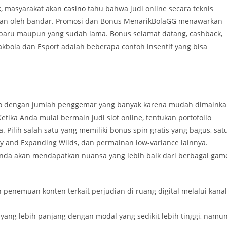
ik, masyarakat akan
casino
tahu bahwa judi online secara teknis
ukan oleh bandar. Promosi dan Bonus MenarikBolaGG menawarkan
baru maupun yang sudah lama. Bonus selamat datang, cashback,
kbola dan Esport adalah beberapa contoh insentif yang bisa
no dengan jumlah penggemar yang banyak karena mudah dimaink
ika Anda mulai bermain judi slot online, tentukan portofolio
 Pilih salah satu yang memiliki bonus spin gratis yang bagus, sat
cky and Expanding Wilds, dan permainan low-variance lainnya.
Anda akan mendapatkan nuansa yang lebih baik dari berbagai gam
enemuan konten terkait perjudian di ruang digital melalui kanal
g lebih panjang dengan modal yang sedikit lebih tinggi, namu