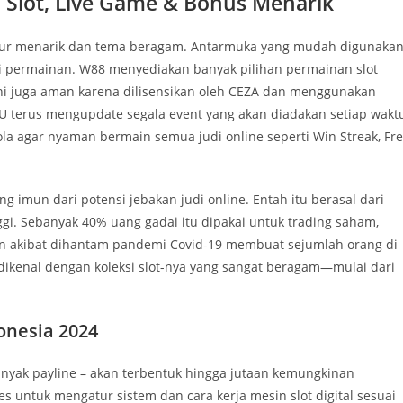
 Slot, Live Game & Bonus Menarik
tur menarik dan tema beragam. Antarmuka yang mudah digunaka
ermainan. W88 menyediakan banyak pilihan permainan slot
ini juga aman karena dilisensikan oleh CEZA dan menggunakan
 terus mengupdate segala event yang akan diadakan setiap wakt
 agar nyaman bermain semua judi online seperti Win Streak, Fr
g imun dari potensi jebakan judi online. Entah itu berasal dari
i. Sebanyak 40% uang gadai itu dipakai untuk trading saham,
tan akibat dihantam pandemi Covid-19 membuat sejumlah orang di
 dikenal dengan koleksi slot-nya yang sangat beragam—mulai dari
onesia 2024
anyak payline – akan terbentuk hingga jutaan kemungkinan
s untuk mengatur sistem dan cara kerja mesin slot digital sesuai