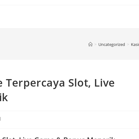
>
Uncategorized
>
Kasi
 Terpercaya Slot, Live
ik
d