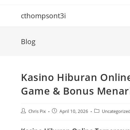
cthompsont3i
Blog
Kasino Hiburan Online
Game & Bonus Menar
Chris Pix
April 10, 2026
Uncategorize