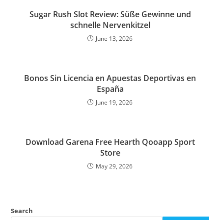
Sugar Rush Slot Review: Süße Gewinne und
schnelle Nervenkitzel
June 13, 2026
Bonos Sin Licencia en Apuestas Deportivas en
España
June 19, 2026
Download Garena Free Hearth Qooapp Sport
Store
May 29, 2026
Search