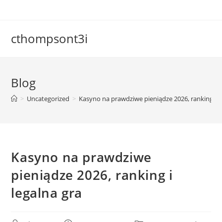
cthompsont3i
Blog
>
Uncategorized
>
Kasyno na prawdziwe pieniądze 2026, ranking i l
Kasyno na prawdziwe
pieniądze 2026, ranking i
legalna gra