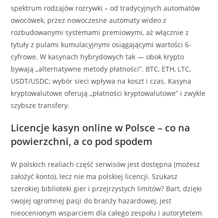
spektrum rodzajów rozrywki – od tradycyjnych automatów
owocówek, przez nowoczesne automaty wideo z
rozbudowanymi systemami premiowymi, aż włącznie z
tytuły z pulami kumulacyjnymi osiągającymi wartości 6-
cyfrowe. W kasynach hybrydowych tak — obok krypto
bywają „alternatywne metody płatności”. BTC, ETH, LTC,
USDT/USDC; wybór sieci wpływa na koszt i czas. Kasyna
kryptowalutowe oferują „płatności kryptowalutowe” i zwykle
szybsze transfery.
Licencje kasyn online w Polsce – co na
powierzchni, a co pod spodem
W polskich realiach część serwisów jest dostępna (możesz
założyć konto), lecz nie ma polskiej licencji. Szukasz
szerokiej biblioteki gier i przejrzystych limitów? Bart, dzięki
swojej ogromnej pasji do branży hazardowej, jest
nieocenionym wsparciem dla całego zespołu i autorytetem