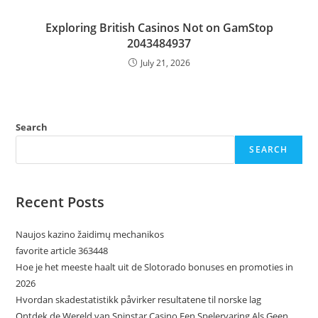
Exploring British Casinos Not on GamStop
2043484937
July 21, 2026
Search
SEARCH
Recent Posts
Naujos kazino žaidimų mechanikos
favorite article 363448
Hoe je het meeste haalt uit de Slotorado bonuses en promoties in
2026
Hvordan skadestatistikk påvirker resultatene til norske lag
Ontdek de Wereld van Spinstar Casino Een Spelervaring Als Geen