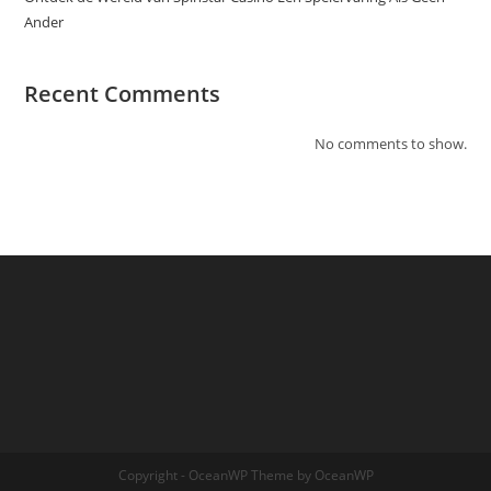
Ander
Recent Comments
No comments to show.
Copyright - OceanWP Theme by OceanWP