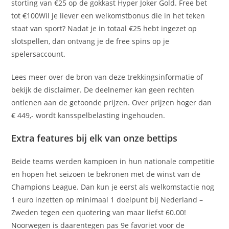
storting van €25 op de gokkast Hyper Joker Gold. Free bet
tot €100Wil je liever een welkomstbonus die in het teken
staat van sport? Nadat je in totaal €25 hebt ingezet op
slotspellen, dan ontvang je de free spins op je
spelersaccount.
Lees meer over de bron van deze trekkingsinformatie of
bekijk de disclaimer. De deelnemer kan geen rechten
ontlenen aan de getoonde prijzen. Over prijzen hoger dan
€ 449,- wordt kansspelbelasting ingehouden.
Extra features bij elk van onze bettips
Beide teams werden kampioen in hun nationale competitie
en hopen het seizoen te bekronen met de winst van de
Champions League. Dan kun je eerst als welkomstactie nog
1 euro inzetten op minimaal 1 doelpunt bij Nederland –
Zweden tegen een quotering van maar liefst 60.00!
Noorwegen is daarentegen pas 9e favoriet voor de