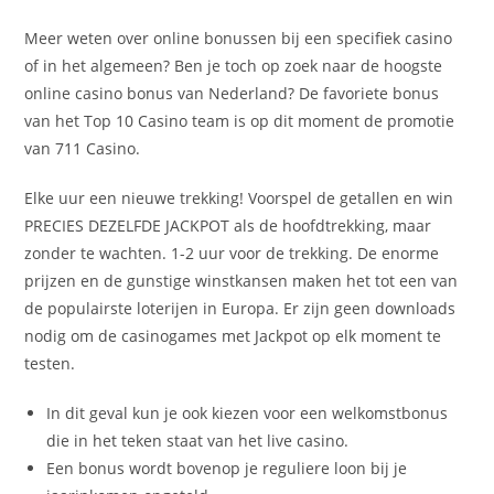
Meer weten over online bonussen bij een specifiek casino
of in het algemeen? Ben je toch op zoek naar de hoogste
online casino bonus van Nederland? De favoriete bonus
van het Top 10 Casino team is op dit moment de promotie
van 711 Casino.
Elke uur een nieuwe trekking! Voorspel de getallen en win
PRECIES DEZELFDE JACKPOT als de hoofdtrekking, maar
zonder te wachten. 1-2 uur voor de trekking. De enorme
prijzen en de gunstige winstkansen maken het tot een van
de populairste loterijen in Europa. Er zijn geen downloads
nodig om de casinogames met Jackpot op elk moment te
testen.
In dit geval kun je ook kiezen voor een welkomstbonus
die in het teken staat van het live casino.
Een bonus wordt bovenop je reguliere loon bij je