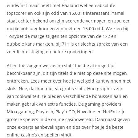
eindwinst maar heeft met Haaland wel een absolute
topscorer en ook zijn odd van 15.00 is interessant. Yamal
staat echter bekend om zijn scorende vermogen en zou een
mooie outsider kunnen zijn met een 15.00 odd. We zien bij
Tonybet de marge stijgen ten opzichte van de 1×2 en
dubbele kans markten, bij 711 is er slechts sprake van een
zeer lichte stijging en betere quoteringen.
Af en toe voegen we casino slots toe die al enige tijd
beschikbaar zijn, dit zijn titels die niet op deze site mogen
ontbreken. Lees meer over hoe je wel geld kunt winnen met
slots. Nee, dat kan niet via gratis slots. Hun graphics zijn
van topkwaliteit, ze bieden verschillende bonussen aan en
maken gebruik van extra functies. De gaming providers
Microgaming, Playtech, Play’n GO, Novoline en NetEnt zijn
grotere spelers in de online casinowereld. Daarnaast geven
onze experts aanbevelingen en tips over hoe je de beste
online casino’s en spellen vindt.