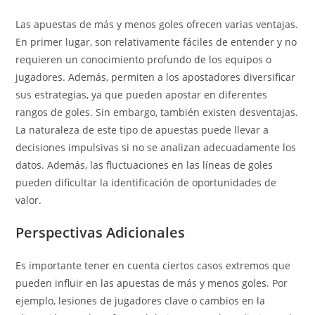
Las apuestas de más y menos goles ofrecen varias ventajas.
En primer lugar, son relativamente fáciles de entender y no
requieren un conocimiento profundo de los equipos o
jugadores. Además, permiten a los apostadores diversificar
sus estrategias, ya que pueden apostar en diferentes
rangos de goles. Sin embargo, también existen desventajas.
La naturaleza de este tipo de apuestas puede llevar a
decisiones impulsivas si no se analizan adecuadamente los
datos. Además, las fluctuaciones en las líneas de goles
pueden dificultar la identificación de oportunidades de
valor.
Perspectivas Adicionales
Es importante tener en cuenta ciertos casos extremos que
pueden influir en las apuestas de más y menos goles. Por
ejemplo, lesiones de jugadores clave o cambios en la