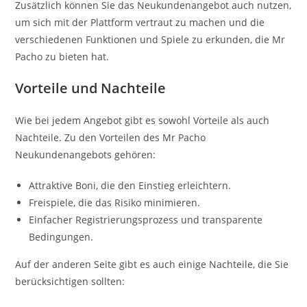
Zusätzlich können Sie das Neukundenangebot auch nutzen,
um sich mit der Plattform vertraut zu machen und die
verschiedenen Funktionen und Spiele zu erkunden, die Mr
Pacho zu bieten hat.
Vorteile und Nachteile
Wie bei jedem Angebot gibt es sowohl Vorteile als auch
Nachteile. Zu den Vorteilen des Mr Pacho
Neukundenangebots gehören:
Attraktive Boni, die den Einstieg erleichtern.
Freispiele, die das Risiko minimieren.
Einfacher Registrierungsprozess und transparente
Bedingungen.
Auf der anderen Seite gibt es auch einige Nachteile, die Sie
berücksichtigen sollten: