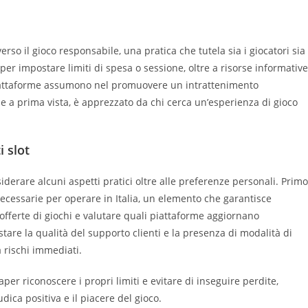
verso il gioco responsabile, una pratica che tutela sia i giocatori sia
i per impostare limiti di spesa o sessione, oltre a risorse informative
piattaforme assumono nel promuovere un intrattenimento
e a prima vista, è apprezzato da chi cerca un’esperienza di gioco
i slot
siderare alcuni aspetti pratici oltre alle preferenze personali. Primo
 necessarie per operare in Italia, un elemento che garantisce
offerte di giochi e valutare quali piattaforme aggiornano
stare la qualità del supporto clienti e la presenza di modalità di
a rischi immediati.
er riconoscere i propri limiti e evitare di inseguire perdite,
dica positiva e il piacere del gioco.