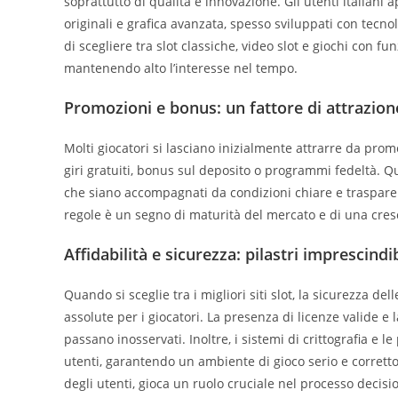
soprattutto di qualità e innovazione. Gli utenti italiani
originali e grafica avanzata, spesso sviluppati con tecnol
di scegliere tra slot classiche, video slot e giochi con fun
mantenendo alto l’interesse nel tempo.
Promozioni e bonus: un fattore di attrazio
Molti giocatori si lasciano inizialmente attrarre da promo
giri gratuiti, bonus sul deposito o programmi fedeltà. 
che siano accompagnati da condizioni chiare e trasparenti
regole è un segno di maturità del mercato e di una cre
Affidabilità e sicurezza: pilastri imprescindib
Quando si sceglie tra i migliori siti slot, la sicurezza de
assolute per i giocatori. La presenza di licenze valide e
passano inosservati. Inoltre, i sistemi di crittografia e l
utenti, garantendo un ambiente di gioco serio e corretto
degli utenti, gioca un ruolo cruciale nel processo decisi