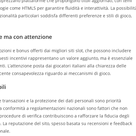
 apprezzano piattaforme che propongono titoli aggiornati, con temi
ogie come HTML5 per garantire fluidità e interattività. La possibilit
zionalità particolari soddisfa differenti preferenze e stili di gioco,
ne ma con attenzione
zioni e bonus offerti dai migliori siti slot, che possono includere
Questi incentivi rappresentano un valore aggiunto, ma è essenziale
. L’attenzione posta dai giocatori italiani alla chiarezza delle
scente consapevolezza riguardo ai meccanismi di gioco.
ili
lle transazioni e la protezione dei dati personali sono priorità
 la conformità a regolamentazioni nazionali sono fattori che non
e procedure di verifica contribuiscono a rafforzare la fiducia degli
. La reputazione del sito, spesso basata su recensioni e feedback
onale.