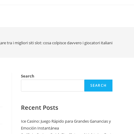
re tra i migliori siti slot: cosa colpisce davvero i giocatori italiani
Search
SEARCH
Recent Posts
Ice Casino: Juego Rápido para Grandes Ganancias y
Emoción Instantánea