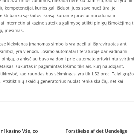
žiant azartinius žaidimus, niekada nereikia pamiršti, kad tai yra tik
ų kompetencijai, kurios gali išduoti juos savo nuožiūra. Jei
teikti banko sąskaitos išrašą, kuriame įprastai nurodoma ir
ai internetiniai kazino suteikia galimybę atlikti pinigų išmokėjimą t
gų įnešimas.
se kiekvienas įmanomas simbolis yra paeiliui išgraviruotas ant
į simbolį yra vienodi. Lošimo automatai literatūroje dar vadinami
be pinigų, o anksčiau buvo valdomi prie automato pritvirtinta svirtimi
taisas, sukurtas ir pagamintas lošimo tikslais, kurį naudojant,
 tikimybė, kad raundas bus sėkmingas, yra tik 1,52 proc. Taigi grąžo
 Atsitiktinių skaičių generatorius nuolat renka skaičių, net kai
ní kasino Vše, co
Forståelse af det Uendelige