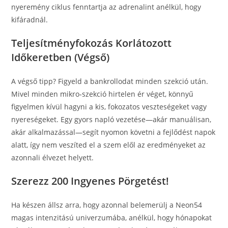
nyeremény ciklus fenntartja az adrenalint anélkül, hogy
kifáradnál.
Teljesítményfokozás Korlátozott
Időkeretben (Végső)
A végső tipp? Figyeld a bankrollodat minden szekció után.
Mivel minden mikro‑szekció hirtelen ér véget, könnyű
figyelmen kívül hagyni a kis, fokozatos veszteségeket vagy
nyereségeket. Egy gyors napló vezetése—akár manuálisan,
akár alkalmazással—segít nyomon követni a fejlődést napok
alatt, így nem veszíted el a szem elől az eredményeket az
azonnali élvezet helyett.
Szerezz 200 Ingyenes Pörgetést!
Ha készen állsz arra, hogy azonnal belemerülj a Neon54
magas intenzitású univerzumába, anélkül, hogy hónapokat