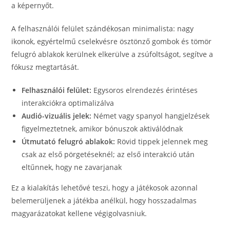
a képernyőt.
A felhasználói felület szándékosan minimalista: nagy
ikonok, egyértelmű cselekvésre ösztönző gombok és tömör
felugró ablakok kerülnek elkerülve a zsúfoltságot, segítve a
fókusz megtartását.
Felhasználói felület:
Egysoros elrendezés érintéses
interakciókra optimalizálva
Audió-vizuális jelek:
Német vagy spanyol hangjelzések
figyelmeztetnek, amikor bónuszok aktiválódnak
Útmutató felugró ablakok:
Rövid tippek jelennek meg
csak az első pörgetéseknél; az első interakció után
eltűnnek, hogy ne zavarjanak
Ez a kialakítás lehetővé teszi, hogy a játékosok azonnal
belemerüljenek a játékba anélkül, hogy hosszadalmas
magyarázatokat kellene végigolvasniuk.