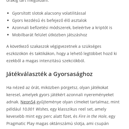
órákig tart megoldani.
Gyorsított slotok alacsony volatilitással
Gyors kezdésű és befejező élő asztalok
Azonnali befizetési módszerek, beleértve a kriptót is
Mobilbarát felület útközben játszáshoz
A következő szakaszok végigvezetnek a szükséges
eszközökön és taktikákon, hogy a lehető legtöbbet hozd ki
ezekből a magas intenzitású szekciókból.
Játékválaszték a Gyorsasághoz
Ha nézed az órát, miközben pörgetsz, olyan játékokat
keresel, amelyek gyors játékért azonnali nyereményeket
adnak.
Neon54
gyűjteménye olyan címeket tartalmaz, mint
például
10,001 Wishes
, egy klasszikus reel set, amely
kevesebb mint egy perc alatt fizet, és
Fire in the Hole
, egy
Pragmatic Play magas oktánszámú slotja, ami csupán