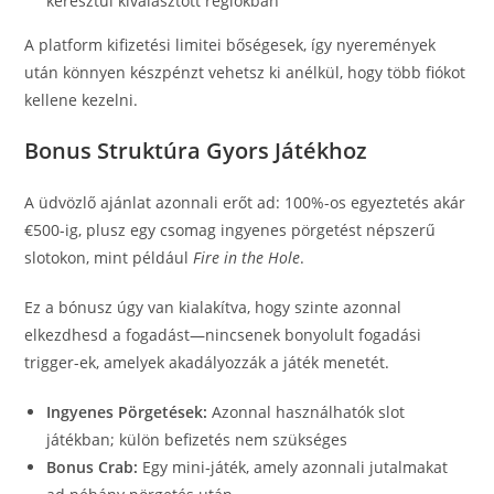
keresztül kiválasztott régiókban
A platform kifizetési limitei bőségesek, így nyeremények
után könnyen készpénzt vehetsz ki anélkül, hogy több fiókot
kellene kezelni.
Bonus Struktúra Gyors Játékhoz
A üdvözlő ajánlat azonnali erőt ad: 100%-os egyeztetés akár
€500-ig, plusz egy csomag ingyenes pörgetést népszerű
slotokon, mint például
Fire in the Hole
.
Ez a bónusz úgy van kialakítva, hogy szinte azonnal
elkezdhesd a fogadást—nincsenek bonyolult fogadási
trigger-ek, amelyek akadályozzák a játék menetét.
Ingyenes Pörgetések:
Azonnal használhatók slot
játékban; külön befizetés nem szükséges
Bonus Crab:
Egy mini‑játék, amely azonnali jutalmakat