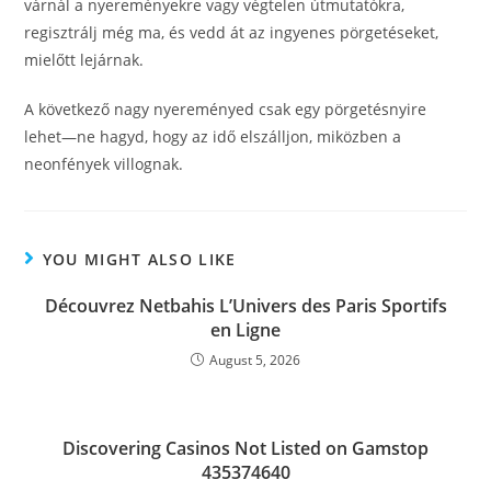
várnál a nyereményekre vagy végtelen útmutatókra,
regisztrálj még ma, és vedd át az ingyenes pörgetéseket,
mielőtt lejárnak.
A következő nagy nyereményed csak egy pörgetésnyire
lehet—ne hagyd, hogy az idő elszálljon, miközben a
neonfények villognak.
YOU MIGHT ALSO LIKE
Découvrez Netbahis L’Univers des Paris Sportifs
en Ligne
August 5, 2026
Discovering Casinos Not Listed on Gamstop
435374640