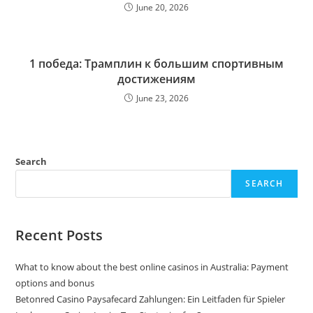
June 20, 2026
1 победа: Трамплин к большим спортивным
достижениям
June 23, 2026
Search
SEARCH
Recent Posts
What to know about the best online casinos in Australia: Payment
options and bonus
Betonred Casino Paysafecard Zahlungen: Ein Leitfaden für Spieler