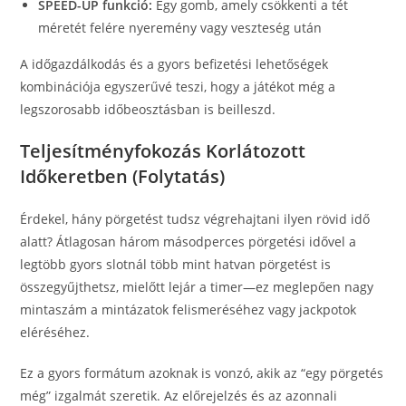
SPEED-UP funkció:
Egy gomb, amely csökkenti a tét
méretét felére nyeremény vagy veszteség után
A időgazdálkodás és a gyors befizetési lehetőségek
kombinációja egyszerűvé teszi, hogy a játékot még a
legszorosabb időbeosztásban is beilleszd.
Teljesítményfokozás Korlátozott
Időkeretben (Folytatás)
Érdekel, hány pörgetést tudsz végrehajtani ilyen rövid idő
alatt? Átlagosan három másodperces pörgetési idővel a
legtöbb gyors slotnál több mint hatvan pörgetést is
összegyűjthetsz, mielőtt lejár a timer—ez meglepően nagy
mintaszám a mintázatok felismeréséhez vagy jackpotok
eléréséhez.
Ez a gyors formátum azoknak is vonzó, akik az “egy pörgetés
még” izgalmát szeretik. Az előrejelzés és az azonnali