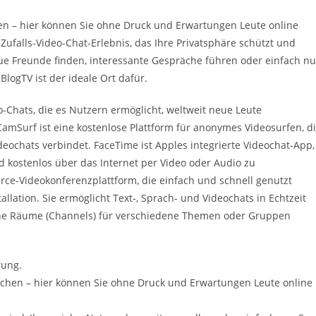
en – hier können Sie ohne Druck und Erwartungen Leute online
Zufalls-Video-Chat-Erlebnis, das Ihre Privatsphäre schützt und
eue Freunde finden, interessante Gespräche führen oder einfach nu
logTV ist der ideale Ort dafür.
eo-Chats, die es Nutzern ermöglicht, weltweit neue Leute
amSurf ist eine kostenlose Plattform für anonymes Videosurfen, d
deochats verbindet. FaceTime ist Apples integrierte Videochat-App,
 kostenlos über das Internet per Video oder Audio zu
urce-Videokonferenzplattform, die einfach und schnell genutzt
ation. Sie ermöglicht Text‑, Sprach‑ und Videochats in Echtzeit
ene Räume (Channels) für verschiedene Themen oder Gruppen
rung.
ächen – hier können Sie ohne Druck und Erwartungen Leute online