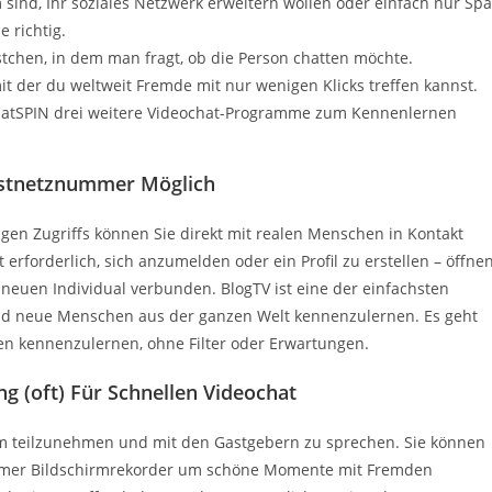
sind, Ihr soziales Netzwerk erweitern wollen oder einfach nur Sp
 richtig.
stchen, in dem man fragt, ob die Person chatten möchte.
mit der du weltweit Fremde mit nur wenigen Klicks treffen kannst.
 ChatSPIN drei weitere Videochat-Programme zum Kennenlernen
Festnetznummer Möglich
gen Zugriffs können Sie direkt mit realen Menschen in Kontakt
erforderlich, sich anzumelden oder ein Profil zu erstellen – öffne
 neuen Individual verbunden. BlogTV ist eine der einfachsten
und neue Menschen aus der ganzen Welt kennenzulernen. Es geht
en kennenzulernen, ohne Filter oder Erwartungen.
 (oft) Für Schnellen Videochat
am teilzunehmen und mit den Gastgebern zu sprechen. Sie können
imer Bildschirmrekorder um schöne Momente mit Fremden