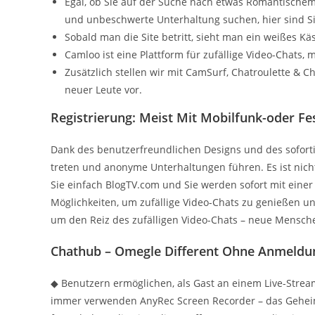
Egal, ob Sie auf der Suche nach etwas Romantischem 
und unbeschwerte Unterhaltung suchen, hier sind Sie
Sobald man die Site betritt, sieht man ein weißes Kä
Camloo ist eine Plattform für zufällige Video-Chats, 
Zusätzlich stellen wir mit CamSurf, Chatroulette &
neuer Leute vor.
Registrierung: Meist Mit Mobilfunk-oder 
Dank des benutzerfreundlichen Designs und des soforti
treten und anonyme Unterhaltungen führen. Es ist nicht 
Sie einfach BlogTV.com und Sie werden sofort mit einer
Möglichkeiten, um zufällige Video-Chats zu genießen 
um den Reiz des zufälligen Video-Chats – neue Mensch
Chathub – Omegle Different Ohne Anmeldung
◆ Benutzern ermöglichen, als Gast an einem Live-Stre
immer verwenden AnyRec Screen Recorder – das Gehe