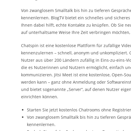
Von zwanglosem Smalltalk bis hin zu tieferen Gespräch
kennenlernen. BlogTV bietet ein schnelles und sicheres 
Ihnen dabei hilft, echte Kontakte zu knüpfen. Ob Sie n
auf unterhaltsame Weise Ihre Zeit verbringen möchten, B
Chatspin ist eine kostenlose Plattform für zufällige Vid
kennenzulernen – schnell, anonym und unkompliziert. C
Nutzer aus über 200 Ländern zufällig in Eins-zu-eins-Vi
die es Nutzerinnen und Nutzern ermöglicht, einfach und
kommunizieren. Jitsi Meet ist eine kostenlose, Open-So
werden kann – ganz ohne Anmeldung oder Softwareinstall
und bietet sogenannte „Server“, auf denen Nutzer eig
einrichten können.
Starten Sie jetzt kostenlos Chatrooms ohne Registrie
Von zwanglosem Smalltalk bis hin zu tieferen Gespr
kennenlernen.