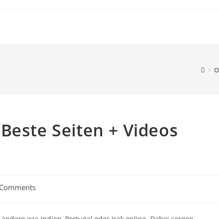
>
O
Beste Seiten + Videos
 Comments
ändern wie Indien, Portugal oder Irak online. Dabei sorgen