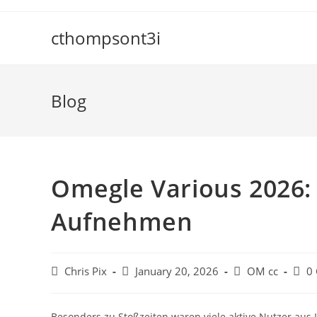
cthompsont3i
Blog
Omegle Various 2026: 
Aufnehmen
Chris Pix
January 20, 2026
OM cc
0
Besonders zu Stoßzeiten waren viele aktive Nutzer aus L