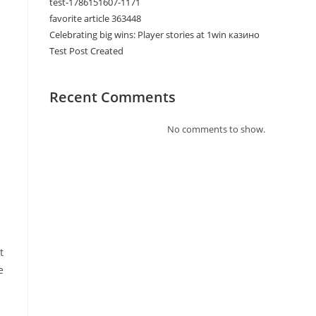
test-1786151607-1171
favorite article 363448
Celebrating big wins: Player stories at 1win казино
Test Post Created
Recent Comments
No comments to show.
t
e