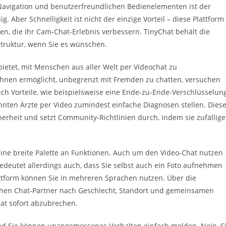
Navigation und benutzerfreundlichen Bedienelementen ist der
 Aber Schnelligkeit ist nicht der einzige Vorteil – diese Plattform
nen, die Ihr Cam-Chat-Erlebnis verbessern. TinyChat behält die
Struktur, wenn Sie es wünschen.
 bietet, mit Menschen aus aller Welt per Videochat zu
Ihnen ermöglicht, unbegrenzt mit Fremden zu chatten, versuchen
ch Vorteile, wie beispielsweise eine Ende-zu-Ende-Verschlüsselun
nten Ärzte per Video zumindest einfache Diagnosen stellen. Dies
herheit und setzt Community-Richtlinien durch, indem sie zufällige
t eine breite Palette an Funktionen. Auch um den Video-Chat nutzen
edeutet allerdings auch, dass Sie selbst auch ein Foto aufnehmen
attform können Sie in mehreren Sprachen nutzen. Über die
chen Chat-Partner nach Geschlecht, Standort und gemeinsamen
chat sofort abzubrechen.
und Sie können unangemessenes Verhalten einfach melden. Nein, S