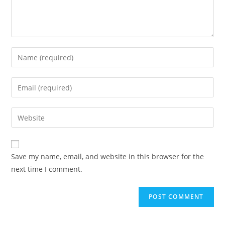
Save my name, email, and website in this browser for the
next time I comment.