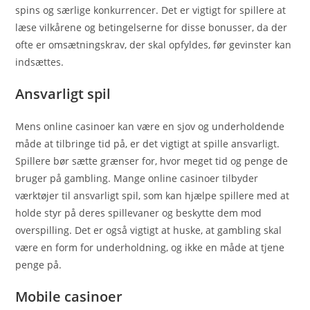
spins og særlige konkurrencer. Det er vigtigt for spillere at
læse vilkårene og betingelserne for disse bonusser, da der
ofte er omsætningskrav, der skal opfyldes, før gevinster kan
indsættes.
Ansvarligt spil
Mens online casinoer kan være en sjov og underholdende
måde at tilbringe tid på, er det vigtigt at spille ansvarligt.
Spillere bør sætte grænser for, hvor meget tid og penge de
bruger på gambling. Mange online casinoer tilbyder
værktøjer til ansvarligt spil, som kan hjælpe spillere med at
holde styr på deres spillevaner og beskytte dem mod
overspilling. Det er også vigtigt at huske, at gambling skal
være en form for underholdning, og ikke en måde at tjene
penge på.
Mobile casinoer