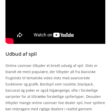
Udbud af spil
Online casinoer tilbyder et bredt udvalg af spil. Slots er
blandt de mest populære, der tilbyder alt fra klassiske
frugtslots til tematiske video slots med avancerede
funktioner og grafik. Bordspil som roulette, blackjack,
baccarat og poker er også tilgængelige, ofte i forskellige
varianter for at tiltrække forskellige spillertyper. Desuden
tilbyder mange online casinoer live dealer spil, hvor spillere
kan interagere med rigtige dealere i realtid gennem