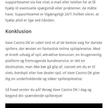
supportteamet via live chat, e-mail eller telefon for at få
hjælp til eventuelle spørgsmål eller problemer, de måtte
have. Supportteamet er tilgængeligt 24/7, hvilket sikrer, at
hjælp altid er lige ved hånden.
Konklusion
Vave Casino DK er uden tvivl et af de bedste valg for danske
spillere, der ønsker en fantastisk online spiloplevelse. Med
et bredt udvalg af spil, attraktive bonusser, en brugervenlig
platform og fremragende kundeservice, er det en
destination, man ikke bør gå glip af. Uanset om du er til
slots, bordspil eller live dealer-spil, vil Vave Casino DK give
dig en underholdende og sikker spilleoplevelse.
Så hvad venter du på? Besøg Vave Casino DK i dag og
begynd din spændende spillerejse!