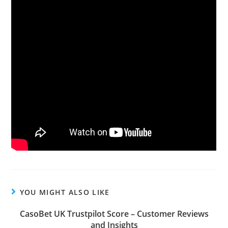
YOU MIGHT ALSO LIKE
CasoBet UK Trustpilot Score – Customer Reviews
and Insights