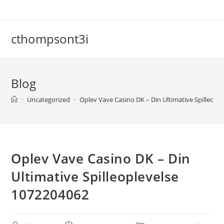
cthompsont3i
Blog
>
Uncategorized
>
Oplev Vave Casino DK – Din Ultimative Spilleopl
Oplev Vave Casino DK – Din
Ultimative Spilleoplevelse
1072204062