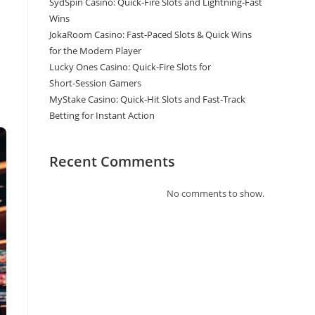
SydSpin Casino: Quick‑Fire Slots and Lightning‑Fast
Wins
JokaRoom Casino: Fast‑Paced Slots & Quick Wins
for the Modern Player
Lucky Ones Casino: Quick‑Fire Slots for
Short‑Session Gamers
MyStake Casino: Quick‑Hit Slots and Fast‑Track
Betting for Instant Action
Recent Comments
No comments to show.