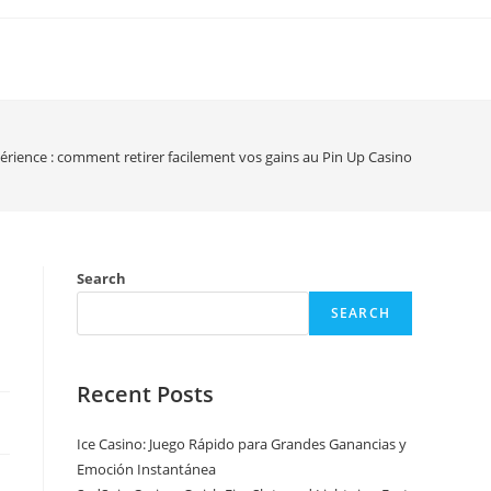
érience : comment retirer facilement vos gains au Pin Up Casino
Search
SEARCH
Recent Posts
Ice Casino: Juego Rápido para Grandes Ganancias y
Emoción Instantánea