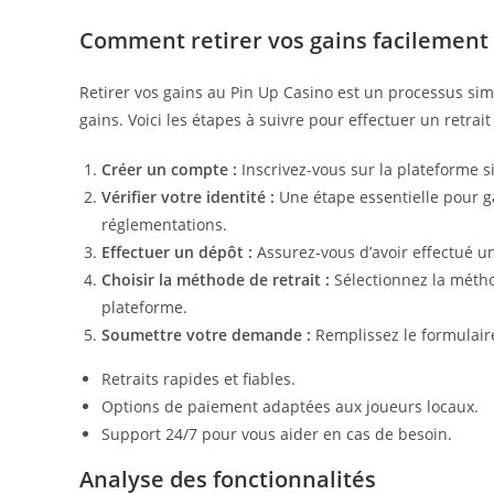
Comment retirer vos gains facilement
Retirer vos gains au Pin Up Casino est un processus sim
gains. Voici les étapes à suivre pour effectuer un retrait 
Créer un compte :
Inscrivez-vous sur la plateforme si
Vérifier votre identité :
Une étape essentielle pour ga
réglementations.
Effectuer un dépôt :
Assurez-vous d’avoir effectué un
Choisir la méthode de retrait :
Sélectionnez la métho
plateforme.
Soumettre votre demande :
Remplissez le formulaire
Retraits rapides et fiables.
Options de paiement adaptées aux joueurs locaux.
Support 24/7 pour vous aider en cas de besoin.
Analyse des fonctionnalités