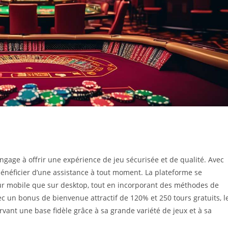
engage à offrir une expérience de jeu sécurisée et de qualité. Avec
bénéficier d’une assistance à tout moment. La plateforme se
 sur mobile que sur desktop, tout en incorporant des méthodes de
 un bonus de bienvenue attractif de 120% et 250 tours gratuits, l
vant une base fidèle grâce à sa grande variété de jeux et à sa