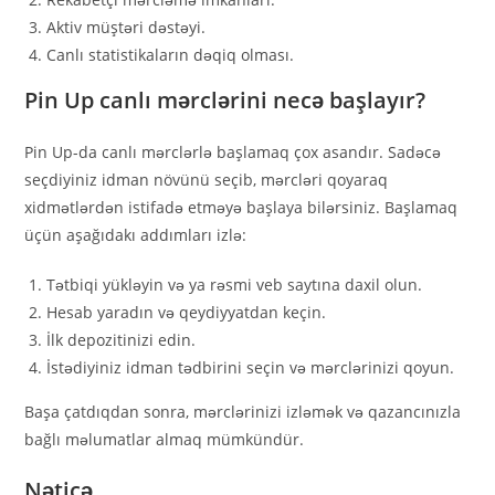
Aktiv müştəri dəstəyi.
Canlı statistikaların dəqiq olması.
Pin Up canlı mərclərini necə başlayır?
Pin Up-da canlı mərclərlə başlamaq çox asandır. Sadəcə
seçdiyiniz idman növünü seçib, mərcləri qoyaraq
xidmətlərdən istifadə etməyə başlaya bilərsiniz. Başlamaq
üçün aşağıdakı addımları izlə:
Tətbiqi yükləyin və ya rəsmi veb saytına daxil olun.
Hesab yaradın və qeydiyyatdan keçin.
İlk depozitinizi edin.
İstədiyiniz idman tədbirini seçin və mərclərinizi qoyun.
Başa çatdıqdan sonra, mərclərinizi izləmək və qazancınızla
bağlı məlumatlar almaq mümkündür.
Nəticə