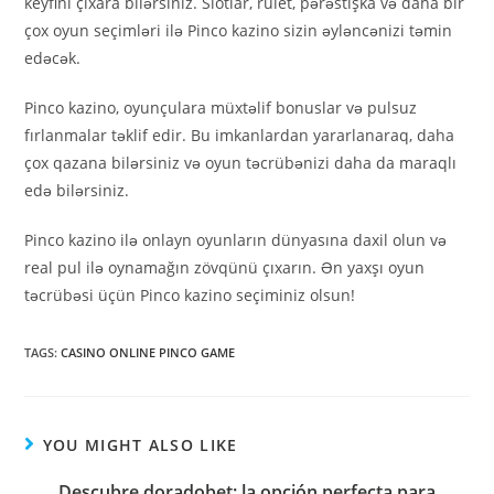
keyfini çıxara bilərsiniz. Slotlar, rulet, pərəstişka və daha bir
çox oyun seçimləri ilə Pinco kazino sizin əyləncənizi təmin
edəcək.
Pinco kazino, oyunçulara müxtəlif bonuslar və pulsuz
fırlanmalar təklif edir. Bu imkanlardan yararlanaraq, daha
çox qazana bilərsiniz və oyun təcrübənizi daha da maraqlı
edə bilərsiniz.
Pinco kazino ilə onlayn oyunların dünyasına daxil olun və
real pul ilə oynamağın zövqünü çıxarın. Ən yaxşı oyun
təcrübəsi üçün Pinco kazino seçiminiz olsun!
TAGS:
CASINO ONLINE PINCO GAME
YOU MIGHT ALSO LIKE
Descubre doradobet: la opción perfecta para