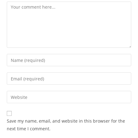
Save my name, email, and website in this browser for the
next time I comment.