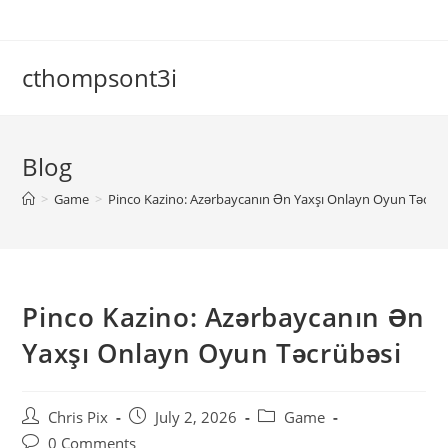
cthompsont3i
Blog
>
Game
>
Pinco Kazino: Azərbaycanın Ən Yaxşı Onlayn Oyun Təcrüb
Pinco Kazino: Azərbaycanın Ən
Yaxşı Onlayn Oyun Təcrübəsi
Chris Pix
July 2, 2026
Game
0 Comments