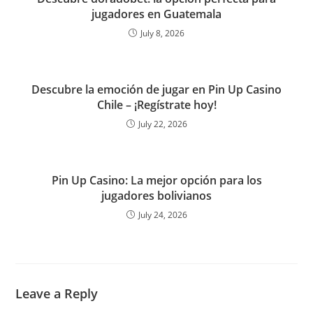
jugadores en Guatemala
July 8, 2026
Descubre la emoción de jugar en Pin Up Casino
Chile – ¡Regístrate hoy!
July 22, 2026
Pin Up Casino: La mejor opción para los
jugadores bolivianos
July 24, 2026
Leave a Reply