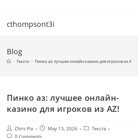
cthompsont3i
Blog
>
Текста
>
Пинко аз: лучшее онлайн-казино для игроков из AZ!
Пинко аз: лучшее онлайн-
казино для игроков из AZ!
Chris Pix
May 13, 2026
Текста
0 Comments