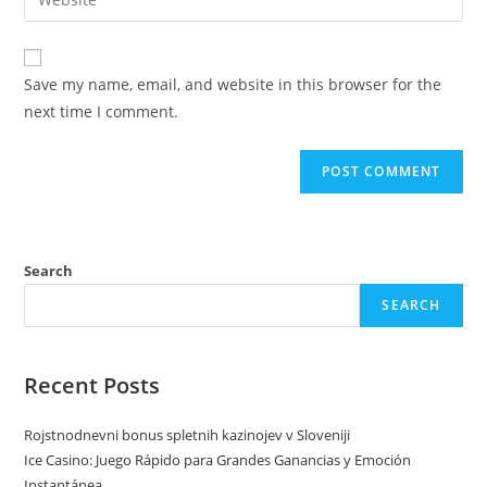
Save my name, email, and website in this browser for the
next time I comment.
Search
SEARCH
Recent Posts
Rojstnodnevni bonus spletnih kazinojev v Sloveniji
Ice Casino: Juego Rápido para Grandes Ganancias y Emoción
Instantánea