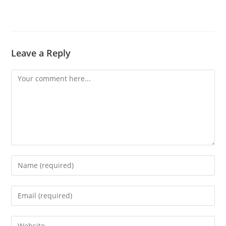
Leave a Reply