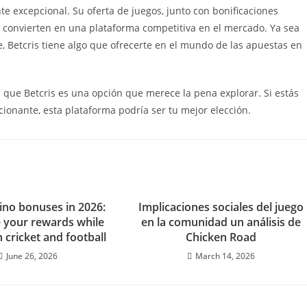
nte excepcional. Su oferta de juegos, junto con bonificaciones
la convierten en una plataforma competitiva en el mercado. Ya sea
 Betcris tiene algo que ofrecerte en el mundo de las apuestas en
 que Betcris es una opción que merece la pena explorar. Si estás
onante, esta plataforma podría ser tu mejor elección.
ino bonuses in 2026:
Implicaciones sociales del juego
 your rewards while
en la comunidad un análisis de
 cricket and football
Chicken Road
June 26, 2026
March 14, 2026