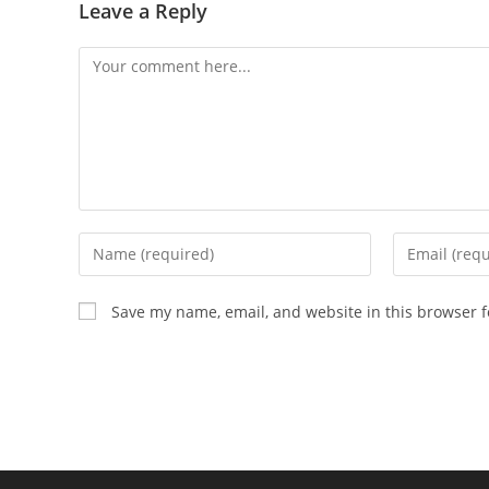
Leave a Reply
Save my name, email, and website in this browser f