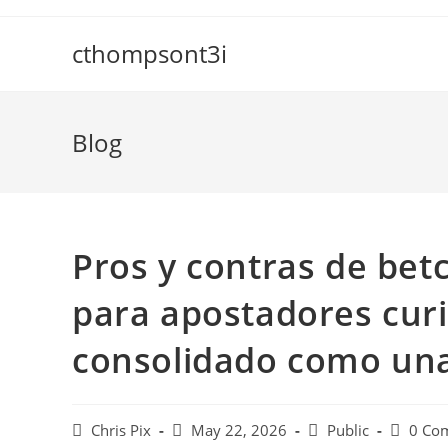
cthompsont3i
Blog
Pros y contras de betc
para apostadores curi
consolidado como una 
Chris Pix
May 22, 2026
Public
0 Co