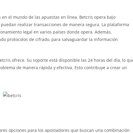
 en el mundo de las apuestas en línea. Betcris opera bajo
s puedan realizar transacciones de manera segura. La plataforma
ionamiento legal en varios países donde opera. Además,
do protocolos de cifrado, para salvaguardar la información
etcris ofrece. Su soporte está disponible las 24 horas del día, lo qu
roblema de manera rápida y efectiva. Esto contribuye a crear un
jores opciones para los apostadores que buscan una combinación