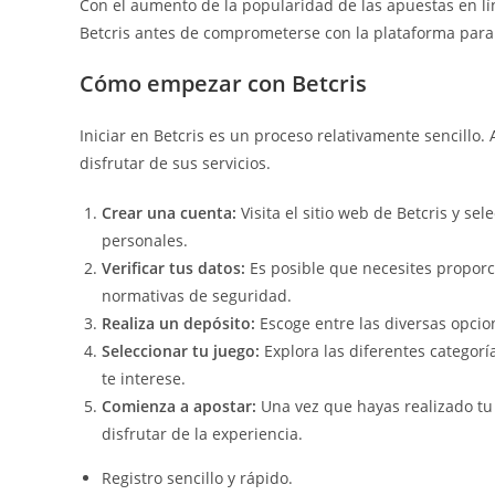
Con el aumento de la popularidad de las apuestas en l
Betcris antes de comprometerse con la plataforma para
Cómo empezar con Betcris
Iniciar en Betcris es un proceso relativamente sencillo.
disfrutar de sus servicios.
Crear una cuenta:
Visita el sitio web de Betcris y se
personales.
Verificar tus datos:
Es posible que necesites proporc
normativas de seguridad.
Realiza un depósito:
Escoge entre las diversas opcio
Seleccionar tu juego:
Explora las diferentes categorí
te interese.
Comienza a apostar:
Una vez que hayas realizado tu 
disfrutar de la experiencia.
Registro sencillo y rápido.