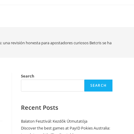
is: una revisión honesta para apostadores curiosos Betcris se ha consolidad
Search
SEARCH
Recent Posts
Balaton Fesztivál: Kezdők Útmutatója
Discover the best games at PayID Pokies Australia: