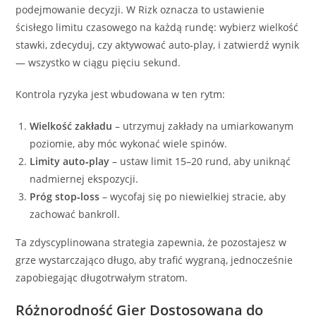
podejmowanie decyzji. W Rizk oznacza to ustawienie
ścisłego limitu czasowego na każdą rundę: wybierz wielkość
stawki, zdecyduj, czy aktywować auto‑play, i zatwierdź wynik
— wszystko w ciągu pięciu sekund.
Kontrola ryzyka jest wbudowana w ten rytm:
Wielkość zakładu
– utrzymuj zakłady na umiarkowanym
poziomie, aby móc wykonać wiele spinów.
Limity auto‑play
– ustaw limit 15–20 rund, aby uniknąć
nadmiernej ekspozycji.
Próg stop‑loss
– wycofaj się po niewielkiej stracie, aby
zachować bankroll.
Ta zdyscyplinowana strategia zapewnia, że pozostajesz w
grze wystarczająco długo, aby trafić wygraną, jednocześnie
zapobiegając długotrwałym stratom.
Różnorodność Gier Dostosowana do