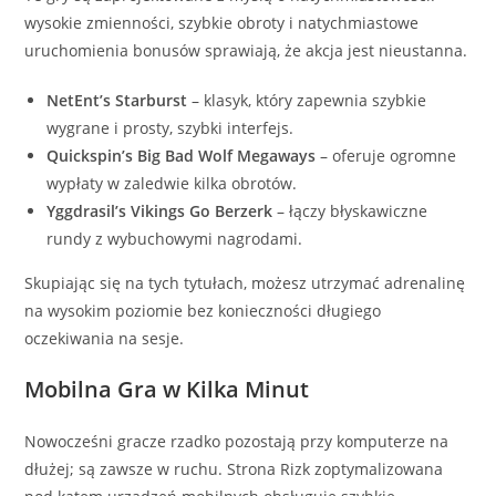
wysokie zmienności, szybkie obroty i natychmiastowe
uruchomienia bonusów sprawiają, że akcja jest nieustanna.
NetEnt’s Starburst
– klasyk, który zapewnia szybkie
wygrane i prosty, szybki interfejs.
Quickspin’s Big Bad Wolf Megaways
– oferuje ogromne
wypłaty w zaledwie kilka obrotów.
Yggdrasil’s Vikings Go Berzerk
– łączy błyskawiczne
rundy z wybuchowymi nagrodami.
Skupiając się na tych tytułach, możesz utrzymać adrenalinę
na wysokim poziomie bez konieczności długiego
oczekiwania na sesje.
Mobilna Gra w Kilka Minut
Nowocześni gracze rzadko pozostają przy komputerze na
dłużej; są zawsze w ruchu. Strona Rizk zoptymalizowana