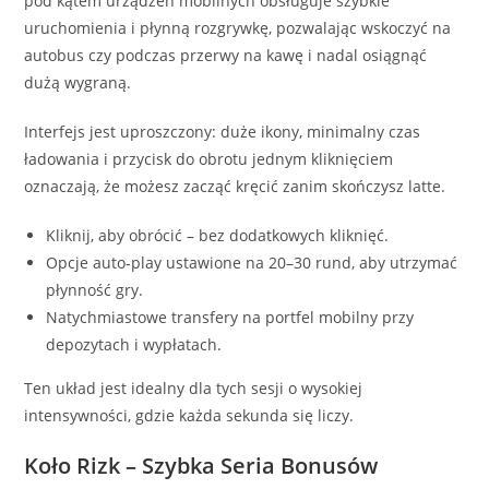
pod kątem urządzeń mobilnych obsługuje szybkie
uruchomienia i płynną rozgrywkę, pozwalając wskoczyć na
autobus czy podczas przerwy na kawę i nadal osiągnąć
dużą wygraną.
Interfejs jest uproszczony: duże ikony, minimalny czas
ładowania i przycisk do obrotu jednym kliknięciem
oznaczają, że możesz zacząć kręcić zanim skończysz latte.
Kliknij, aby obrócić – bez dodatkowych kliknięć.
Opcje auto‑play ustawione na 20–30 rund, aby utrzymać
płynność gry.
Natychmiastowe transfery na portfel mobilny przy
depozytach i wypłatach.
Ten układ jest idealny dla tych sesji o wysokiej
intensywności, gdzie każda sekunda się liczy.
Koło Rizk – Szybka Seria Bonusów