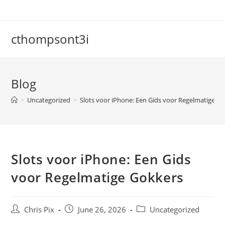
cthompsont3i
Blog
>
Uncategorized
>
Slots voor iPhone: Een Gids voor Regelmatige G
Slots voor iPhone: Een Gids
voor Regelmatige Gokkers
Chris Pix
June 26, 2026
Uncategorized