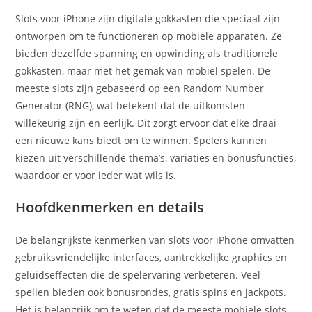
Slots voor iPhone zijn digitale gokkasten die speciaal zijn
ontworpen om te functioneren op mobiele apparaten. Ze
bieden dezelfde spanning en opwinding als traditionele
gokkasten, maar met het gemak van mobiel spelen. De
meeste slots zijn gebaseerd op een Random Number
Generator (RNG), wat betekent dat de uitkomsten
willekeurig zijn en eerlijk. Dit zorgt ervoor dat elke draai
een nieuwe kans biedt om te winnen. Spelers kunnen
kiezen uit verschillende thema’s, variaties en bonusfuncties,
waardoor er voor ieder wat wils is.
Hoofdkenmerken en details
De belangrijkste kenmerken van slots voor iPhone omvatten
gebruiksvriendelijke interfaces, aantrekkelijke graphics en
geluidseffecten die de spelervaring verbeteren. Veel
spellen bieden ook bonusrondes, gratis spins en jackpots.
Het is belangrijk om te weten dat de meeste mobiele slots