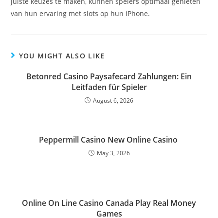
juiste keuzes te maken, kunnen spelers optimaal genieten
van hun ervaring met slots op hun iPhone.
YOU MIGHT ALSO LIKE
Betonred Casino Paysafecard Zahlungen: Ein
Leitfaden für Spieler
August 6, 2026
Peppermill Casino New Online Casino ️
May 3, 2026
Online On Line Casino Canada Play Real Money
Games