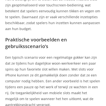
zijn geoptimaliseerd voor touchscreen-bediening, wat
betekent dat spelers eenvoudig kunnen tikken en vegen om
te spelen. Daarnaast zijn er vaak verschillende inzetopties
beschikbaar, zodat spelers hun inzetten kunnen aanpassen
aan hun budget.
Praktische voorbeelden en
gebruiksscenario’s
Een typisch scenario voor een regelmatige gokker kan zijn
dat ze tijdens hun dagelijkse woon-werkverkeer een paar
spins op hun favoriete slot willen maken. Met slots voor
iPhone kunnen ze dit gemakkelijk doen zonder dat ze een
computer nodig hebben. Een ander voorbeeld is het spelen
tijdens een pauze op het werk of terwijl ze wachten in een
rij. De toegankelijkheid van mobiele slots maakt het
mogelijk om te spelen wanneer het hen uitkomt, wat de
aantrekkingskracht vergroot.