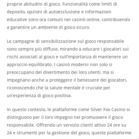
proprie abitudini di gioco. Funzionalità come limiti di
deposito, opzioni di autoesclusione e informazioni
educative sono ora comuni nei casinò online, contribuendo
a garantire un ambiente di gioco sicuro.
Le campagne di sensibilizzazione sul gioco responsabile
sono sempre più diffuse, mirando a educare i giocatori sui
rischi associati al gioco e sull’importanza di mantenere un
approccio equilibrato. I casinò moderni non solo si
preoccupano del divertimento dei loro utenti, ma si
impegnano anche a proteggere il benessere dei giocatori,
riconoscendo che la salute mentale è cruciale per
un’esperienza di gioco positiva.
In questo contesto, le piattaforme come Silver Fox Casino si
distinguono per il loro impegno nel promuovere il gioco
responsabile. Offrendo un servizio clienti attivo 24 ore su
24 e strumenti per la gestione del gioco, queste piattaforme