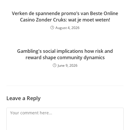
Verken de spannende promo’s van Beste Online
Casino Zonder Cruks: wat je moet weten!
August 4, 2026
Gambling's social implications how risk and
reward shape community dynamics
June 9, 2026
Leave a Reply