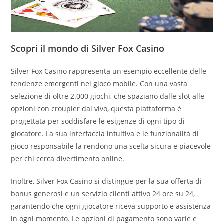
Scopri il mondo di Silver Fox Casino
Silver Fox Casino rappresenta un esempio eccellente delle
tendenze emergenti nel gioco mobile. Con una vasta
selezione di oltre 2.000 giochi, che spaziano dalle slot alle
opzioni con croupier dal vivo, questa piattaforma è
progettata per soddisfare le esigenze di ogni tipo di
giocatore. La sua interfaccia intuitiva e le funzionalità di
gioco responsabile la rendono una scelta sicura e piacevole
per chi cerca divertimento online.
Inoltre, Silver Fox Casino si distingue per la sua offerta di
bonus generosi e un servizio clienti attivo 24 ore su 24,
garantendo che ogni giocatore riceva supporto e assistenza
in ogni momento. Le opzioni di pagamento sono varie e