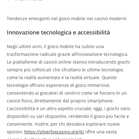
Tendenze emergenti nel gioco mobile nei casinò moderni
Innovazione tecnologica e accessibilità
Negli ultimi anni, il gioco mobile ha subito una
trasformazione radicale grazie all’innovazione tecnologica.
Le piattaforme di casinò online stanno introducendo giochi
sempre più sofisticati che sfruttano le ultime tecnologie,
come la realtà aumentata e la realtà virtuale. Queste
tecnologie offrono esperienze di gioco immersive,
consentendo ai giocatori di sentirsi come se fossero in un
casinò fisico, direttamente dal proprio smartphone.
L’accessibilità è un altro aspetto cruciale; oggi, i giochi sono
disponibili su vari dispositivi, rendendo il gioco più facile e
conveniente. Inoltre, per chi desidera esplorare nuove
opzioni,
https://silverfoxcasino.org/it/
offre una vasta