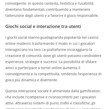
coinvolgente. In questo contesto, l’estetica e l’usabilità
diventano fondamentali, contribuendo a mantenere
l’attenzione degli utenti e a favorire il gioco responsabile.
Giochi social e interazione tra utenti
I giochi social stanno guadagnando popolarità nei casinò
online moderni, trasformando il modo in cui i giocatori
interagiscono tra loro. Le piattaforme incoraggiano la
creazione di comunità, dove gli utenti possono condividere
esperienze, strategie e successi. La possibilità di sfidare
amici o partecipare a tornei online aumenta il
coinvolgimento e la competitività, rendendo l’esperienza di
gioco più dinamica e divertente.
Questa interazione sociale è alimentata dalla gamification,
che include ricompense e riconoscimenti per i giocatori
attivi. Attraverso sistemi di punti, trofei e classifiche, gli