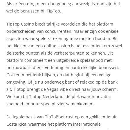
Als er één ding meer dan genoeg aanwezig is, dan zijn het
wel de bonussen bij TipTop.
TipTop Casino biedt talrijke voordelen die het platform
onderscheiden van concurrenten, maar er zijn ook enkele
aspecten waar spelers rekening mee moeten houden. Bij
het kiezen van een online casino is het essentieel om zowel
de sterke punten als de verbeterpunten te kennen. Dit
platform combineert een uitgebreide spelaanbod met
betrouwbare dienstverlening en aantrekkelijke bonussen.
Gokken moet leuk blijven, en dat begint bij een veilige
omgeving. Of je nu onderweg bent of relaxed op de bank
zit, Tiptop brengt de Vegas-vibe direct naar jouw scherm.
Welkom bij Tiptop Nederland, dé plek waar innovatie,
snelheid en puur speelplezier samenkomen.
De legale basis van TipToBbet rust op een goklicentie uit
Costa Rica, waarmee het platform internationale