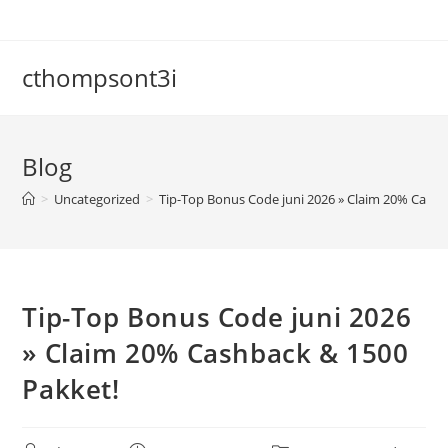
cthompsont3i
Blog
>
Uncategorized
>
Tip-Top Bonus Code juni 2026 » Claim 20% Cashb
Tip-Top Bonus Code juni 2026
» Claim 20% Cashback & 1500
Pakket!