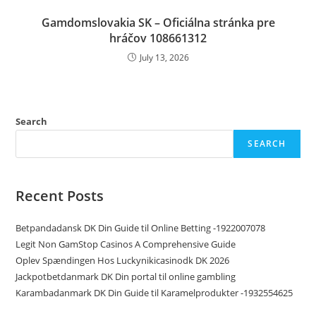
Gamdomslovakia SK – Oficiálna stránka pre
hráčov 108661312
July 13, 2026
Search
SEARCH
Recent Posts
Betpandadansk DK Din Guide til Online Betting -1922007078
Legit Non GamStop Casinos A Comprehensive Guide
Oplev Spændingen Hos Luckynikicasinodk DK 2026
Jackpotbetdanmark DK Din portal til online gambling
Karambadanmark DK Din Guide til Karamelprodukter -1932554625