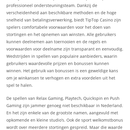
professioneel ondersteuningsteam. Dankzij de
verscheidenheid aan beschikbare methoden en de hoge
snelheid van betalingsverwerking, biedt TipTop Casino zijn
spelers comfortabele voorwaarden voor het doen van
stortingen en het opnemen van winsten. Alle gebruikers
kunnen deelnemen aan toernooien en de regels en
voorwaarden voor deelname zijn transparant en eenvoudig.
Wedstrijden in spellen van populaire aanbieders, waarin
gebruikers waardevolle prijzen en bonussen kunnen
winnen. Het gebruik van bonussen is een geweldige kans
om je winkansen te verhogen en extra voordelen uit het
spel te halen.
De spellen van Relax Gaming, Playtech, Quickspin en Push
Gaming zijn jammer genoeg niet beschikbaar in Nederland.
En het zijn enkele van de grootste namen, aangevuld met
opkomende en kleine studio’s. Ook de sport welkomstbonus
wordt over meerdere stortingen gespreid. Maar die waarde