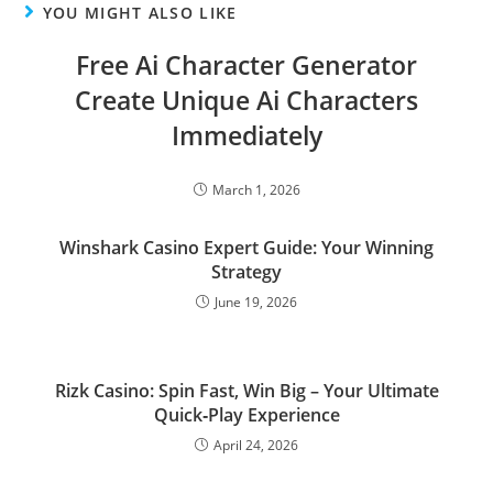
YOU MIGHT ALSO LIKE
Free Ai Character Generator
Create Unique Ai Characters
Immediately
March 1, 2026
Winshark Casino Expert Guide: Your Winning
Strategy
June 19, 2026
Rizk Casino: Spin Fast, Win Big – Your Ultimate
Quick‑Play Experience
April 24, 2026