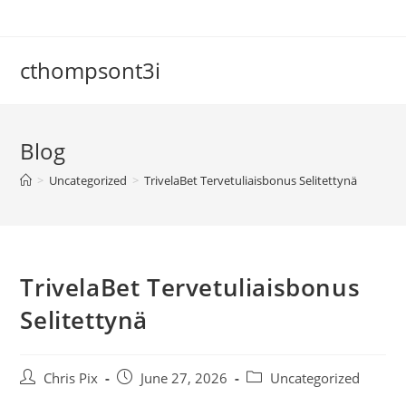
cthompsont3i
Blog
>
Uncategorized
>
TrivelaBet Tervetuliaisbonus Selitettynä
TrivelaBet Tervetuliaisbonus
Selitettynä
Chris Pix
June 27, 2026
Uncategorized