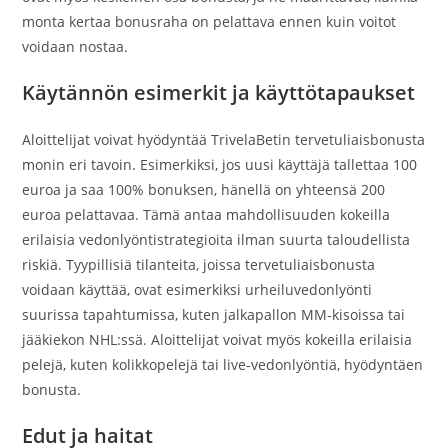
monta kertaa bonusraha on pelattava ennen kuin voitot
voidaan nostaa.
Käytännön esimerkit ja käyttötapaukset
Aloittelijat voivat hyödyntää TrivelaBetin tervetuliaisbonusta
monin eri tavoin. Esimerkiksi, jos uusi käyttäjä tallettaa 100
euroa ja saa 100% bonuksen, hänellä on yhteensä 200
euroa pelattavaa. Tämä antaa mahdollisuuden kokeilla
erilaisia vedonlyöntistrategioita ilman suurta taloudellista
riskiä. Tyypillisiä tilanteita, joissa tervetuliaisbonusta
voidaan käyttää, ovat esimerkiksi urheiluvedonlyönti
suurissa tapahtumissa, kuten jalkapallon MM-kisoissa tai
jääkiekon NHL:ssä. Aloittelijat voivat myös kokeilla erilaisia
pelejä, kuten kolikkopelejä tai live-vedonlyöntiä, hyödyntäen
bonusta.
Edut ja haitat