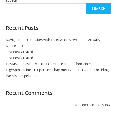
Search
SEARCH
Recent Posts
Navigating Betting Sites with Ease: What Newcomers Actually
Notice First
Test Post Created
Test Post Created
FiestaSlots Casino Mobile Experience and Performance Audit
HighSpin Casino sluit partnerschap met Evolution voor uitbreiding
live casino spelaanbod
Recent Comments
No comments to show.