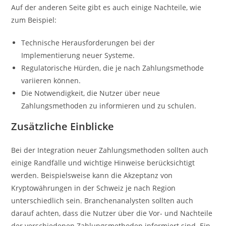
Auf der anderen Seite gibt es auch einige Nachteile, wie
zum Beispiel:
Technische Herausforderungen bei der
Implementierung neuer Systeme.
Regulatorische Hürden, die je nach Zahlungsmethode
variieren können.
Die Notwendigkeit, die Nutzer über neue
Zahlungsmethoden zu informieren und zu schulen.
Zusätzliche Einblicke
Bei der Integration neuer Zahlungsmethoden sollten auch
einige Randfälle und wichtige Hinweise berücksichtigt
werden. Beispielsweise kann die Akzeptanz von
Kryptowährungen in der Schweiz je nach Region
unterschiedlich sein. Branchenanalysten sollten auch
darauf achten, dass die Nutzer über die Vor- und Nachteile
der verschiedenen Zahlungsmethoden informiert sind. Ein