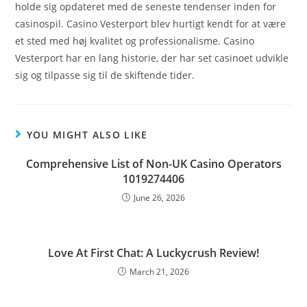
holde sig opdateret med de seneste tendenser inden for
casinospil. Casino Vesterport blev hurtigt kendt for at være
et sted med høj kvalitet og professionalisme. Casino
Vesterport har en lang historie, der har set casinoet udvikle
sig og tilpasse sig til de skiftende tider.
YOU MIGHT ALSO LIKE
Comprehensive List of Non-UK Casino Operators
1019274406
June 26, 2026
Love At First Chat: A Luckycrush Review!
March 21, 2026