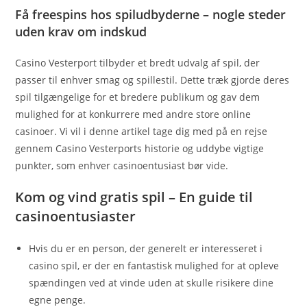
Få freespins hos spiludbyderne – nogle steder
uden krav om indskud
Casino Vesterport tilbyder et bredt udvalg af spil, der
passer til enhver smag og spillestil. Dette træk gjorde deres
spil tilgængelige for et bredere publikum og gav dem
mulighed for at konkurrere med andre store online
casinoer. Vi vil i denne artikel tage dig med på en rejse
gennem Casino Vesterports historie og uddybe vigtige
punkter, som enhver casinoentusiast bør vide.
Kom og vind gratis spil – En guide til
casinoentusiaster
Hvis du er en person, der generelt er interesseret i
casino spil, er der en fantastisk mulighed for at opleve
spændingen ved at vinde uden at skulle risikere dine
egne penge.