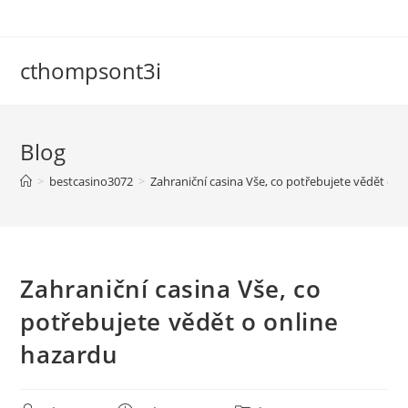
cthompsont3i
Blog
>
bestcasino3072
>
Zahraniční casina Vše, co potřebujete vědět o o
Zahraniční casina Vše, co
potřebujete vědět o online
hazardu